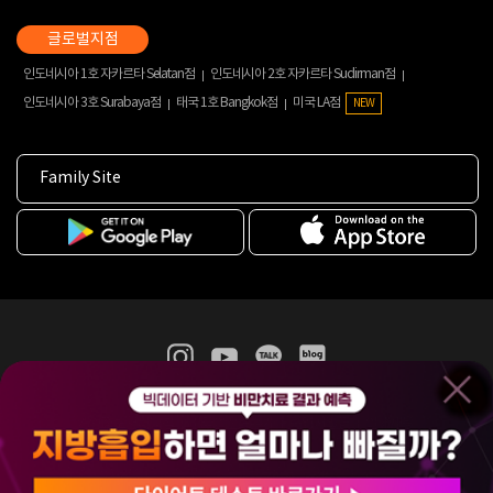
인도네시아 1호 자카르타 Selatan점
인도네시아 2호 자카르타 Sudirman점
인도네시아 3호 Surabaya점
태국 1호 Bangkok점
미국 LA점
NEW
Family Site
365mc 병·의원 이용약관
홈페이지 이용약관
개인정보처리방침
비급여진료수가
증명서발급
인재채용
(주)365mcㅣ서울특별시 서초구 서초대로52길 7, 3~4층(서초동, 제일빌딩)
120-87-04354ㅣ김남철