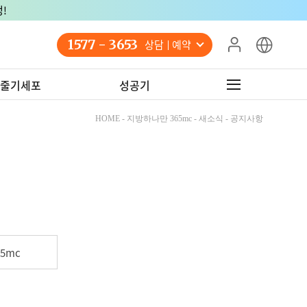
!
1577 - 3653
상담 예약
줄기세포
성공기
HOME - 지방하나만 365mc - 새소식 - 공지사항
5mc