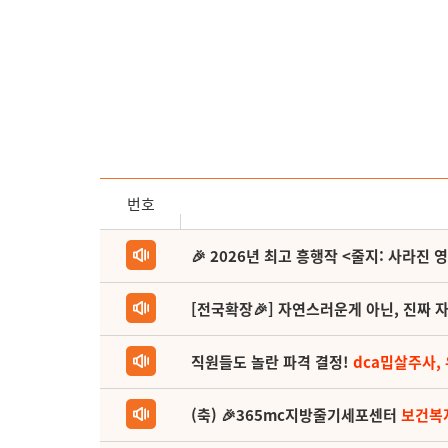
번호
🎉 2026년 최고 흥행작 <줄지: 사라진 
[전국확장🎉] 자연스러운게 아닌, 진짜 자
직원들도 놀란 파격 결정!
dca밉살주사,
(축) 🎉365mc지방줄기세포센터
보건복