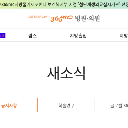
🎉365mc지방줄기세포센터 보건복지부 지정 '첨단재생의료실시기관' 선정
람스
지방흡입
지방
새소식
공지사항
학술연구
글로벌 36