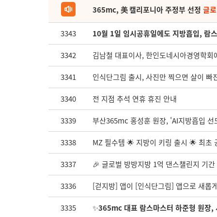
365mc, 美 캘리포니아 주정부 선정
글로
3343
10월 1일 임시공휴일에도 지방흡입, 람
3342
김남철 대표이사, 한인도네시아경영학회에
3341
인식단그림 출시, 사진만 찍으면 살이 빠
3340
전 지점 추석 연휴 휴진 안내
3339
부산365mc 홍성훈 원장, 'AI지방흡입 
3338
MZ 필수템 🌟 지방이 키링 출시 🌟 최초
3337
🎉 글로벌 방방지방 1억 댄스챌린지 기간 
3336
[걷지방] 앱이 [인식단그림] 앱으로 새롭
3335
✨
365mc 대표 람스마스터 하준형 원장