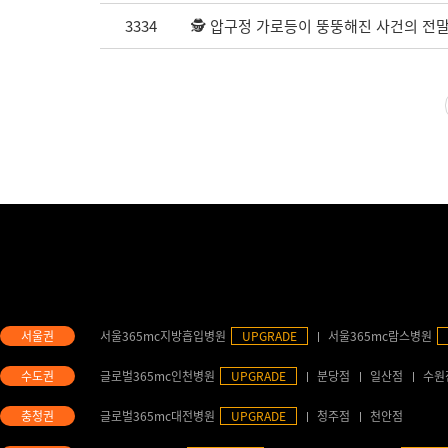
3334
🕵️ 압구정 가로등이 뚱뚱해진 사건의 전말 
서울365mc지방흡입병원
UPGRADE
서울365mc람스병원
글로벌365mc인천병원
UPGRADE
분당점
일산점
수원
글로벌365mc대전병원
UPGRADE
청주점
천안점