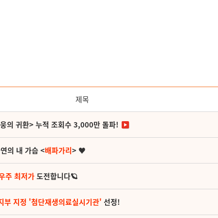
제목
영웅의 귀환> 누적 조회수 3,000만 돌파!
연의 내 가슴 <
배파가리
> ♥
 우주 최저가
도전합니다🪐
지부 지정 '첨단재생의료실시기관'
선정!