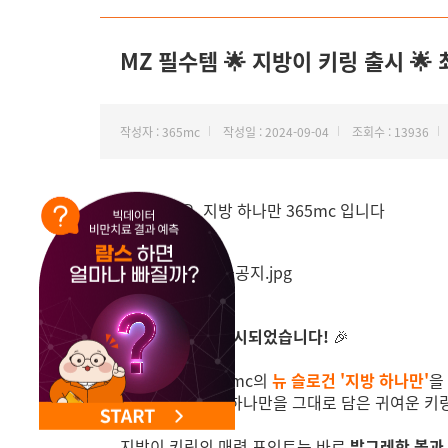
NEW 교대 지방줄기세포센터 오픈
MZ 필수템 🌟 지방이 키링 출시 🌟
작성자 : 365mc
작성일 : 2024-09-04
조회수 : 13936
안녕하세요, 지방 하나만 365mc 입니다
지방이 키링이 출시되었습니다!
🎉
이번 키링은 365mc의
뉴 슬로건 '지방 하나만'
을
정말로 지방(이) 하나만을 그대로 담은 귀여운 키
지방이 키링의 매력 포인트는 바로
발그레한 볼과