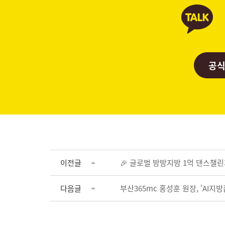
공식
이전글
🎉 글로벌 방방지방 1억 댄스챌린
다음글
부산365mc 홍성훈 원장, 'AI