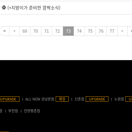
🕵️ (+지방이가 준비한 깜짝소식)
69
70
71
72
73
74
75
76
77
UPGRADE
ALL NEW 강남본점
확장
신촌점
UPGRADE
노원점
U
점
부천점
안양평촌점