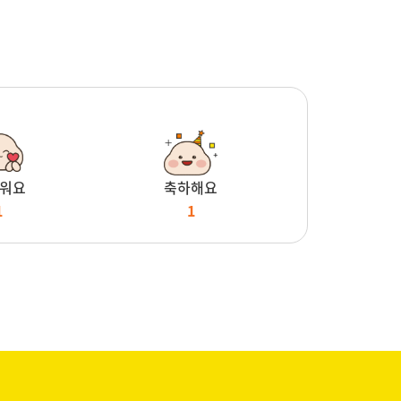
워요
축하해요
1
1