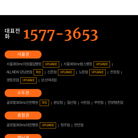
대표전
화
서울365mc지방흡입병원
서울365mc람스병원
UPGRADE
UPGRADE
ALL NEW 강남본점
신촌점
노원점
천호점
확장
UPGRADE
UPGRADE
영등포점
성신여대점
UPGRADE
글로벌365mc인천병원
분당점
일산점
수원점
부천점
안양평촌점
확장
글로벌365mc대전병원
청주점
천안점
UPGRADE