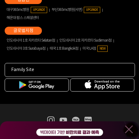
대구365mc병원
부산365mc병원(서면)
UPGRADE
UPGRADE
해운대 람스 스페셜센터
인도네시아 1호 자카르타 Selatan점
인도네시아 2호 자카르타 Sudirman점
인도네시아 3호 Surabaya점
태국 1호 Bangkok점
미국 LA점
NEW
Family Site
365mc 병·의원 이용약관
홈페이지 이용약관