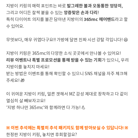
발그레한 볼과 오동통한 엉덩이
지방이 키링의 매력 포인트는 바로
,
앙증맞은 손과 다리
그리고 어디든 찰싹 붙을 수 있는
!
365mc 헤어밴드
특히 다이어트 의지를 불끈 담아낸 지방이의
라고 할
수 있어요.
무엇보다, 매우 귀엽다구요!! 가방에 달면 진짜 시선 강탈 각입니다! 😆
지방이 키링은 365mc의 다양한 소식 곳곳에서 만나볼 수 있어요!
리뷰 이벤트나 특별 프로모션을 통해 받을 수 있는 기회
가 있으니, 우리
지방이를 놓치지 마세요!
받는 방법은 이벤트를 통해 확인할 수 있으니 SNS 채널을 자주 체크해
주세요! 🎁
이 귀여운 지방이 키링, 얼른 겟해서 MZ 감성 제대로 장착하고 다 같이
열심히 살 빼보자고요!
'지방 하나만 365mc'와 함께라면 다 가능! 💪
※ 이번 추석에는 특별히 추석 패키지도 함께 받아보실 수 있답니다! ※
한정판 지방이 키링, 놓치면 후회할걸요?