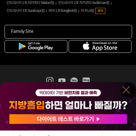
인도네시아 1호 자카르타 Selatan점
인도네시아 2호 자카르타 Sudirman점
인도네시아 3호 Surabaya점
태국 1호 Bangkok점
미국 LA점
NEW
Family Site
365mc 병·의원 이용약관
홈페이지 이용약관
개인정보처리방침
비급여진료수가
증명서발급
인재채용
(주)365mcㅣ서울특별시 서초구 서초대로52길 7, 3~4층(서초동, 제일빌딩)
120-87-04354ㅣ김남철
COPYRIGHT(C) 2025 365mc. ALL RIGHTS RESERVED.