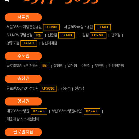
서울365mc지방흡입병원
서울365mc람스병원
UPGRADE
UPGRADE
ALL NEW 강남본점
신촌점
노원점
천호점
확장
UPGRADE
UPGRADE
영등포점
성신여대점
UPGRADE
글로벌365mc인천병원
분당점
일산점
수원점
부천점
안양평촌점
확장
글로벌365mc대전병원
청주점
천안점
UPGRADE
대구365mc병원
부산365mc병원(서면)
UPGRADE
UPGRADE
해운대 람스 스페셜센터