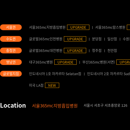
서울365mc지방흡입병원
UPGRADE
서울365mc람스병원
글로벌365mc인천병원
UPGRADE
분당점
일산점
수원
글로벌365mc대전병원
UPGRADE
청주점
천안점
대구365mc병원
UPGRADE
부산365mc병원(서면)
UPGR
인도네시아 1호 자카르타 Selatan점
인도네시아 2호 자카르타 Sud
미국 LA점
NEW
서울365mc지방흡입병원
서울시 서초구 서초중앙로 126