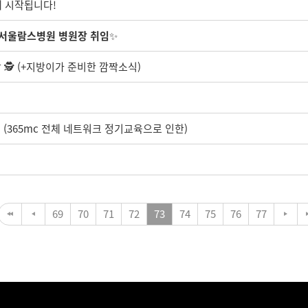
게 시작됩니다!
, 서울람스병원 병원장 취임
✨
🕵️ (+지방이가 준비한 깜짝소식)
내 (365mc 전체 네트워크 정기교육으로 인한)
69
70
71
72
73
74
75
76
77