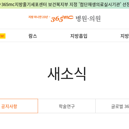
🎉365mc지방줄기세포센터 보건복지부 지정 '첨단재생의료실시기관' 선정
람스
지방흡입
지방
새소식
공지사항
학술연구
글로벌 36