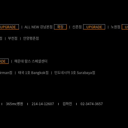
UPGRADE
ALL NEW 강남본점
확장
신촌점
UPGRADE
노원점
U
점
부천점
안양평촌점
ADE
해운대 람스 스페셜센터
irman점
태국 1호 Bangkok점
인도네시아 3호 Surabaya점
365mc병원
214-14-12607
김하진
02-3474-3657