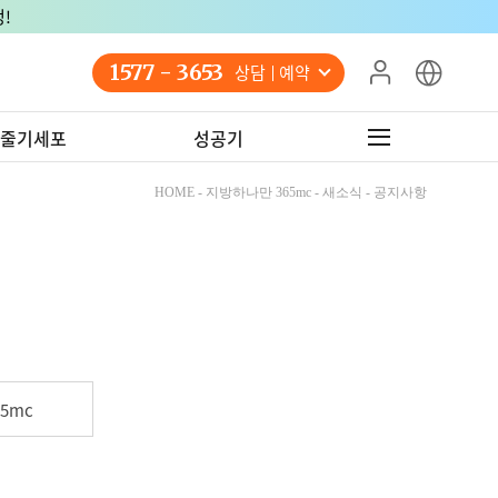
!
1577 - 3653
상담 예약
줄기세포
성공기
HOME - 지방하나만 365mc - 새소식 - 공지사항
5mc