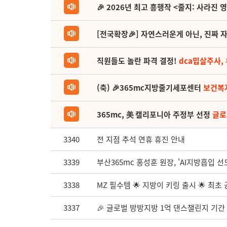
🎉 2026년 최고 흥행작 <줄지: 사라진 
[전국확장🎉] 자연스러운게 아닌, 진짜 자
직원들도 놀란 파격 결정!
dca밉살주사,
(축) 🎉365mc지방줄기세포센터
보건복
365mc, 美 캘리포니아 주정부 선정
글로
3340
전 지점 추석 연휴 휴진 안내
3339
부산365mc 홍성훈 원장, 'AI지방흡입 
3338
MZ 필수템 🌟 지방이 키링 출시 🌟 최초
3337
🎉 글로벌 방방지방 1억 댄스챌린지 기간 