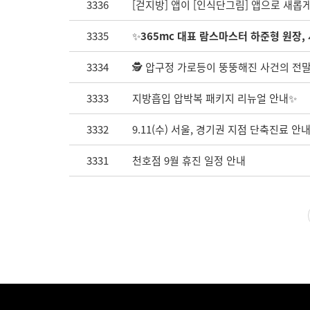
3336
[걷지방] 앱이 [인식단그림] 앱으로 새롭
3335
✨
365mc 대표 람스마스터 하준형 원장
3334
🕵️ 압구정 가로등이 뚱뚱해진 사건의 전말 
3333
지방흡입 압박복 패키지 리뉴얼 안내✨
3332
9.11(수) 서울, 경기권 지점 단축진료 안
3331
천호점 9월 휴진 일정 안내