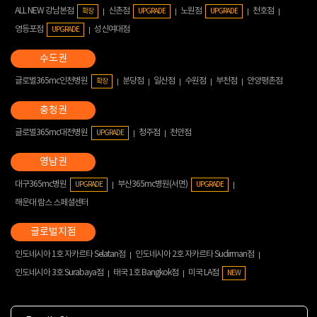
ALL NEW 강남본점
신촌점
노원점
천호점
확장
UPGRADE
UPGRADE
영등포점
성신여대점
UPGRADE
글로벌365mc인천병원
분당점
일산점
수원점
부천점
안양평촌점
확장
글로벌365mc대전병원
청주점
천안점
UPGRADE
대구365mc병원
부산365mc병원(서면)
UPGRADE
UPGRADE
해운대 람스 스페셜센터
인도네시아 1호 자카르타 Selatan점
인도네시아 2호 자카르타 Sudirman점
인도네시아 3호 Surabaya점
태국 1호 Bangkok점
미국 LA점
NEW