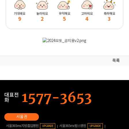
기대돼요
놀라워요
유익해요
고마워요
축하해요
9
2
5
4
3
목록
대표전
화
서울365mc지방흡입병원
서울365mc람스병원
UPGRADE
UPGRADE