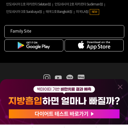
인도네시아 1호 자카르타 Selatan점
인도네시아 2호 자카르타 Sudirman점
인도네시아 3호 Surabaya점
태국 1호 Bangkok점
미국 LA점
NEW
Family Site
365mc 병·의원 이용약관
홈페이지 이용약관
개인정보처리방침
비급여진료수가
증명서발급
인재채용
(주)365mcㅣ서울특별시 서초구 서초대로52길 7, 3~4층(서초동, 제일빌딩)
120-87-04354ㅣ김남철
COPYRIGHT(C) 2025 365mc. ALL RIGHTS RESERVED.