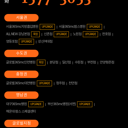
화
서울365mc지방흡입병원
서울365mc람스병원
UPGRADE
UPGRADE
ALL NEW 강남본점
신촌점
노원점
천호점
확장
UPGRADE
UPGRADE
영등포점
성신여대점
UPGRADE
글로벌365mc인천병원
분당점
일산점
수원점
부천점
안양평촌점
확장
글로벌365mc대전병원
청주점
천안점
UPGRADE
대구365mc병원
부산365mc병원(서면)
UPGRADE
UPGRADE
해운대 람스 스페셜센터