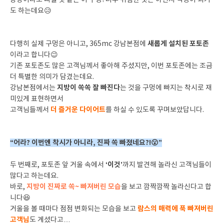
당장이라도 빠질 것 같은 이 구멍! 너무 위험한 것은 아닌지 걱정이 되기
도 하는데요😥
새롭게 설치된 포토존
다행히 실제 구멍은 아니고, 365mc 강남본점에
이라고 합니다😉
기존 포토존도 많은 고객님께서 좋아해 주셨지만, 이번 포토존에는 조금
더 특별한 의미가 담겼는데요.
지방이 쏙쏙 잘 빠진다
강남본점에서는
는 것을 구멍에 빠지는 착시로 재
미있게 표현하면서
더 즐거운 다이어트
고객님들께서
를 하실 수 있도록 꾸며보았답니다.
“어라? 이번엔 착시가 아니라, 진짜 쏙 빠졌네요?!😮”
‘이것’
두 번째로, 포토존 앞 거울 속에서
까지 발견해 놀라신 고객님들이
많다고 하는데요.
지방이 진짜로 쏙~ 빠져버린 모습
바로,
을 보고 깜짝깜짝 놀라신다고 합