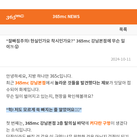
365mc NEWS
목록
“잘빠짐주의! 현실인가요 착시인가요?” 365mc 강남본점에 무슨 일
이?! 😮
2024-10-11
안녕하세요, 지방 하나만 365c입니다.
365mc 강남본점
놀라운 것들을 발견했다는 제보
최근
에서
가 잇달아 접
수되어 화제입니다.
무슨 일이 벌어지고 있는지, 현장을 확인해볼까요?
“헉! 저도 모르게 쏙 빠지는 줄 알았어요😮‍💨”
365mc 강남본점 2층 탈의실 바닥
커다란 구멍
첫 번째는,
에
이 생겼다
는 소식입니다.