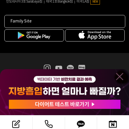
인도네시아 3호 Surabaya점
태국 1호 Bangkok점
미국 LA점
NEW
Family Site
365mc 병·의원 이용약관
홈페이지 이용약관
개인정보처리방침
비급여진료수가
증명서발급
인재채용
(주)365mcㅣ서울특별시 서초구 서초대로52길 7, 3~4층(서초동, 제일빌딩)
120-87-04354ㅣ김남철
COPYRIGHT(C) 2025 365mc. ALL RIGHTS RESERVED.