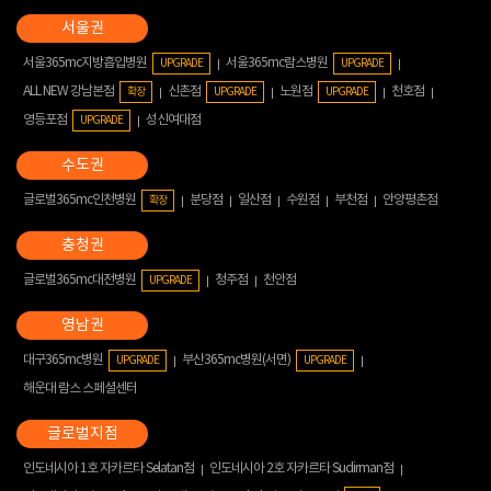
서울365mc지방흡입병원
서울365mc람스병원
UPGRADE
UPGRADE
ALL NEW 강남본점
신촌점
노원점
천호점
확장
UPGRADE
UPGRADE
영등포점
성신여대점
UPGRADE
글로벌365mc인천병원
분당점
일산점
수원점
부천점
안양평촌점
확장
글로벌365mc대전병원
청주점
천안점
UPGRADE
대구365mc병원
부산365mc병원(서면)
UPGRADE
UPGRADE
해운대 람스 스페셜센터
인도네시아 1호 자카르타 Selatan점
인도네시아 2호 자카르타 Sudirman점