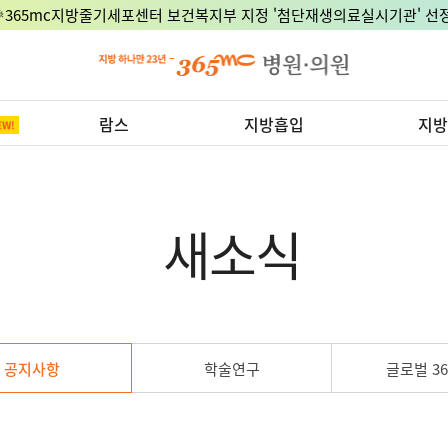
🎉365mc지방줄기세포센터 보건복지부 지정 '첨단재생의료실시기관' 선정
람스
지방흡입
지방
새소식
공지사항
학술연구
글로벌 36