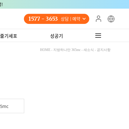
!
1577 - 3653
상담 예약
줄기세포
성공기
HOME - 지방하나만 365mc - 새소식 - 공지사항
5mc