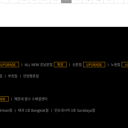
UPGRADE
ALL NEW 강남본점
확장
신촌점
UPGRADE
노원점
U
점
부천점
안양평촌점
ADE
해운대 람스 스페셜센터
irman점
태국 1호 Bangkok점
인도네시아 3호 Surabaya점