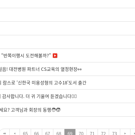
T “반쪽이행시 도전해볼까?”
걸음! 대전병원 파트너 CS교육의 열정현장👀
리 람스로 ‘신한국 미용성형의 고수18’도서 출간
사합니다. 더 귀 기울여 듣겠습니다🙋‍♀️
요? 고객님과 회장의 동행🧑‍🧒
65
66
67
68
69
70
71
72
73