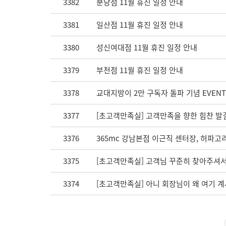
3382
분당점 11월 휴진 일정 안내
3381
일산점 11월 휴진 일정 안내
3380
성신여대점 11월 휴진 일정 안내
3379
부천점 11월 휴진 일정 안내
3378
교대지방이 2만 구독자 돌파 기념 EVEN
3377
[초고객만족실] 고객만족을 향한 힘찬 발
3376
365mc 강남본점 이근직 센터장, 허파고
3375
[초고객만족실] 고객님 꾸준히 찾아주셔서 감
3374
[초고객만족실] 아니 회장님이 왜 여기 계세