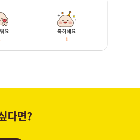
워요
축하해요
1
1
 싶다면?