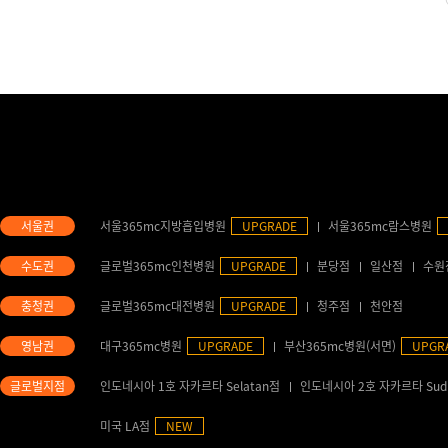
서울365mc지방흡입병원
UPGRADE
서울365mc람스병원
글로벌365mc인천병원
UPGRADE
분당점
일산점
수원
글로벌365mc대전병원
UPGRADE
청주점
천안점
대구365mc병원
UPGRADE
부산365mc병원(서면)
UPGR
인도네시아 1호 자카르타 Selatan점
인도네시아 2호 자카르타 Sud
미국 LA점
NEW