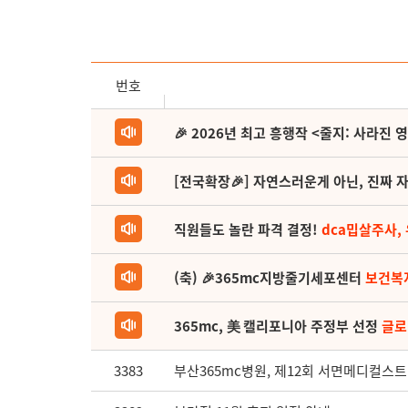
번호
🎉 2026년 최고 흥행작 <줄지: 사라진 
[전국확장🎉] 자연스러운게 아닌, 진짜 자
직원들도 놀란 파격 결정!
dca밉살주사,
(축) 🎉365mc지방줄기세포센터
보건복
365mc, 美 캘리포니아 주정부 선정
글로
3383
부산365mc병원, 제12회 서면메디컬스트