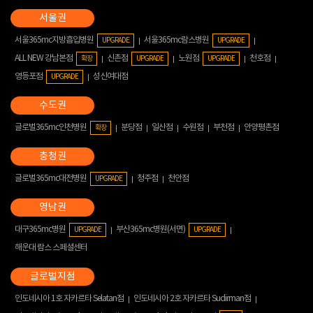
서울365mc지방흡입병원
서울365mc람스병원
UPGRADE
UPGRADE
ALL NEW 강남본점
신촌점
노원점
천호점
확장
UPGRADE
UPGRADE
영등포점
성신여대점
UPGRADE
글로벌365mc인천병원
분당점
일산점
수원점
부천점
안양평촌점
확장
글로벌365mc대전병원
청주점
천안점
UPGRADE
대구365mc병원
부산365mc병원(서면)
UPGRADE
UPGRADE
해운대 람스 스페셜센터
인도네시아 1호 자카르타 Selatan점
인도네시아 2호 자카르타 Sudirman점