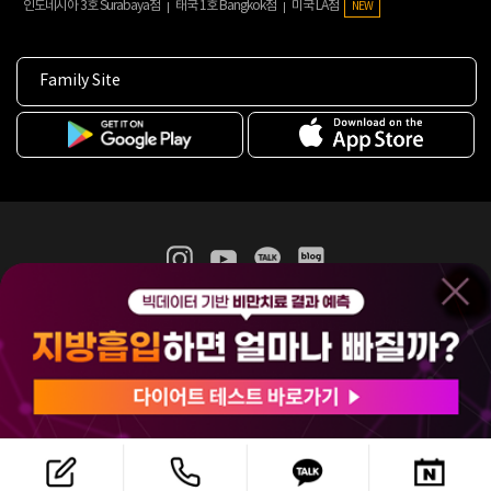
인도네시아 3호 Surabaya점
태국 1호 Bangkok점
미국 LA점
NEW
Family Site
365mc 병·의원 이용약관
홈페이지 이용약관
개인정보처리방침
비급여진료수가
증명서발급
인재채용
(주)365mcㅣ서울특별시 서초구 서초대로52길 7, 3~4층(서초동, 제일빌딩)
120-87-04354ㅣ김남철
COPYRIGHT(C) 2025 365mc. ALL RIGHTS RESERVED.