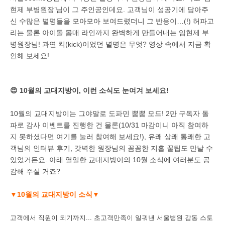
현제 부병원장’님이 그 주인공인데요. 고객님이 성공기에 담아주
신 수많은 별명들을 모아모아 보여드렸더니 그 반응이…(!) 허파고
리는 물론 아이돌 몸매 라인까지 완벽하게 만들어내는 임현제 부
병원장님! 과연 킥(kick)이었던 별명은 무엇? 영상 속에서 지금 확
인해 보세요!
😍 10월의 교대지방이, 이런 소식도 눈여겨 보세요!
10월의 교대지방이는 그야말로 도파민 뿜뿜 모드! 2만 구독자 돌
파로 감사 이벤트를 진행한 건 물론(10/31 마감이니 아직 참여하
지 못하셨다면
여기
를 눌러 참여해 보세요!), 유쾌 상쾌 통쾌한 고
객님의 인터뷰 후기, 갓벽한 원장님의 꼼꼼한 지흡 꿀팁도 만날 수
있었거든요. 아래 열일한 교대지방이의 10월 소식에 여러분도 공
감해 주실 거죠?
▼10월의 교대지방이 소식▼
고객에서 직원이 되기까지... 초고객만족이 일궈낸 서울병원 감동 스토