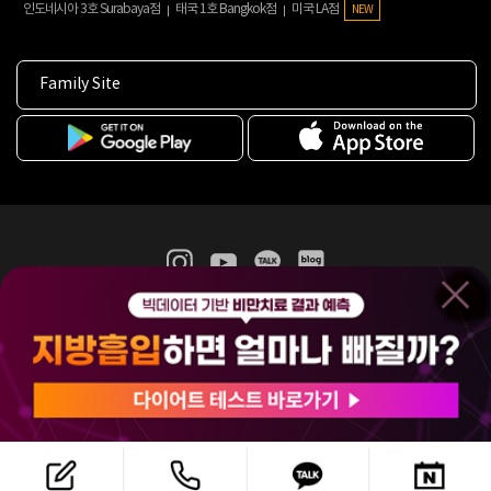
인도네시아 3호 Surabaya점
태국 1호 Bangkok점
미국 LA점
NEW
Family Site
365mc 병·의원 이용약관
홈페이지 이용약관
개인정보처리방침
비급여진료수가
증명서발급
인재채용
(주)365mcㅣ서울특별시 서초구 서초대로52길 7, 3~4층(서초동, 제일빌딩)
120-87-04354ㅣ김남철
COPYRIGHT(C) 2025 365mc. ALL RIGHTS RESERVED.