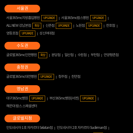
서울365mc지방흡입병원
서울365mc람스병원
UPGRADE
UPGRADE
ALL NEW 강남본점
신촌점
노원점
천호점
확장
UPGRADE
UPGRADE
영등포점
성신여대점
UPGRADE
글로벌365mc인천병원
분당점
일산점
수원점
부천점
안양평촌점
확장
글로벌365mc대전병원
청주점
천안점
UPGRADE
대구365mc병원
부산365mc병원(서면)
UPGRADE
UPGRADE
해운대 람스 스페셜센터
인도네시아 1호 자카르타 Selatan점
인도네시아 2호 자카르타 Sudirman점