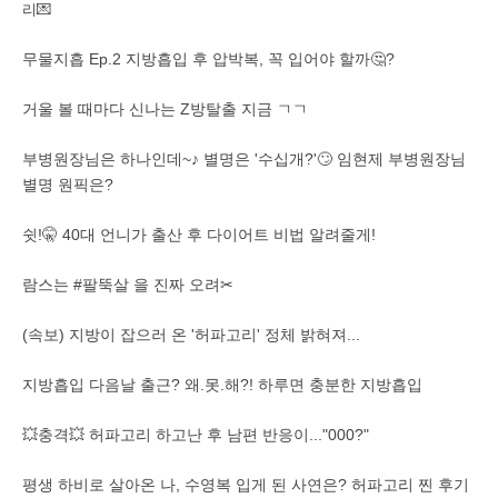
리💌
무물지흡 Ep.2 지방흡입 후 압박복, 꼭 입어야 할까🤔?
거울 볼 때마다 신나는 Z방탈출 지금 ㄱㄱ
부병원장님은 하나인데~♪ 별명은 '수십개?'🙄 임현제 부병원장님
별명 원픽은?
쉿!🤫 40대 언니가 출산 후 다이어트 비법 알려줄게!
람스는 #팔뚝살 을 진짜 오려✂
(속보) 지방이 잡으러 온 '허파고리' 정체 밝혀져...
지방흡입 다음날 출근? 왜.못.해?! 하루면 충분한 지방흡입
💥충격💥 허파고리 하고난 후 남편 반응이..."000?"
평생 하비로 살아온 나, 수영복 입게 된 사연은? 허파고리 찐 후기