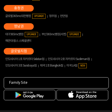
글로벌365mc대전병원
청주점
천안점
UPGRADE
대구365mc병원
부산365mc병원(서면)
UPGRADE
UPGRADE
해운대 람스 스페셜센터
인도네시아 1호 자카르타 Selatan점
인도네시아 2호 자카르타 Sudirman점
인도네시아 3호 Surabaya점
태국 1호 Bangkok점
미국 LA점
NEW
Family Site