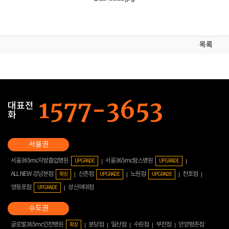
목록
대표전
화
서울365mc지방흡입병원
서울365mc람스병원
UPGRADE
UPGRADE
ALL NEW 강남본점
신촌점
노원점
천호점
확장
UPGRADE
UPGRADE
영등포점
성신여대점
UPGRADE
글로벌365mc인천병원
분당점
일산점
수원점
부천점
안양평촌점
확장