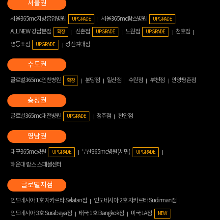
서울365mc지방흡입병원
서울365mc람스병원
UPGRADE
UPGRADE
ALL NEW 강남본점
신촌점
노원점
천호점
확장
UPGRADE
UPGRADE
영등포점
성신여대점
UPGRADE
글로벌365mc인천병원
분당점
일산점
수원점
부천점
안양평촌점
확장
글로벌365mc대전병원
청주점
천안점
UPGRADE
대구365mc병원
부산365mc병원(서면)
UPGRADE
UPGRADE
해운대 람스 스페셜센터
인도네시아 1호 자카르타 Selatan점
인도네시아 2호 자카르타 Sudirman점
인도네시아 3호 Surabaya점
태국 1호 Bangkok점
미국 LA점
NEW