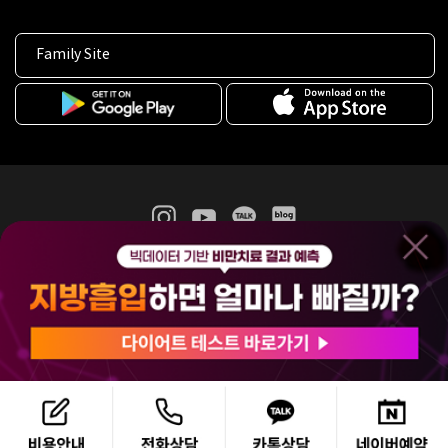
Family Site
365mc 병·의원 이용약관
홈페이지 이용약관
개인정보처리방침
비급여진료수가
증명서발급
인재채용
(주)365mcㅣ서울특별시 서초구 서초대로52길 7, 3~4층(서초동, 제일빌딩)
120-87-04354ㅣ김남철
COPYRIGHT(C) 2025 365mc. ALL RIGHTS RESERVED.