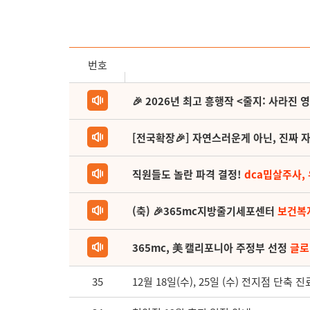
번호
🎉 2026년 최고 흥행작 <줄지: 사라진 
[전국확장🎉] 자연스러운게 아닌, 진짜 자
직원들도 놀란 파격 결정!
dca밉살주사,
(축) 🎉365mc지방줄기세포센터
보건복
365mc, 美 캘리포니아 주정부 선정
글로
35
12월 18일(수), 25일 (수) 전지점 단축 