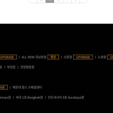
UPGRADE
ALL NEW 강남본점
확장
신촌점
UPGRADE
노원점
U
점
부천점
안양평촌점
ADE
해운대 람스 스페셜센터
irman점
태국 1호 Bangkok점
인도네시아 3호 Surabaya점