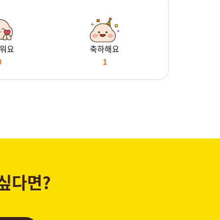
워요
축하해요
0
1
 싶다면?