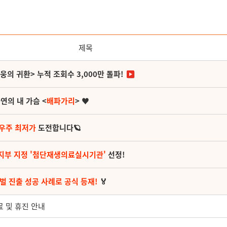
제목
영웅의 귀환> 누적 조회수 3,000만 돌파!
연의 내 가슴 <
배파가리
> ♥
 우주 최저가
도전합니다🪐
지부 지정 '첨단재생의료실시기관'
선정!
벌 진출 성공 사례로 공식 등재!
🏅
진료 및 휴진 안내