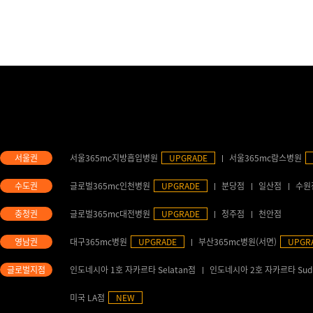
서울365mc지방흡입병원
UPGRADE
서울365mc람스병원
글로벌365mc인천병원
UPGRADE
분당점
일산점
수원
글로벌365mc대전병원
UPGRADE
청주점
천안점
대구365mc병원
UPGRADE
부산365mc병원(서면)
UPGR
인도네시아 1호 자카르타 Selatan점
인도네시아 2호 자카르타 Sud
미국 LA점
NEW