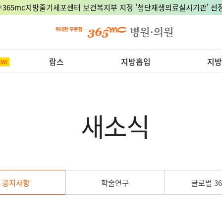
8월 15일 광복절, 정상진료 지점은 어디?
람스
지방흡입
지방
새소식
공지사항
학술연구
글로벌 36