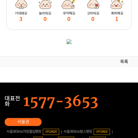
기대돼요
놀라워요
유익해요
고마워요
축하해요
3
0
0
0
1
목록
대표전
화
서울365mc지방흡입병원
서울365mc람스병원
UPGRADE
UPGRADE