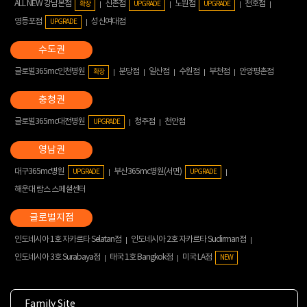
ALL NEW 강남본점
신촌점
노원점
천호점
확장
UPGRADE
UPGRADE
영등포점
성신여대점
UPGRADE
글로벌365mc인천병원
분당점
일산점
수원점
부천점
안양평촌점
확장
글로벌365mc대전병원
청주점
천안점
UPGRADE
대구365mc병원
부산365mc병원(서면)
UPGRADE
UPGRADE
해운대 람스 스페셜센터
인도네시아 1호 자카르타 Selatan점
인도네시아 2호 자카르타 Sudirman점
인도네시아 3호 Surabaya점
태국 1호 Bangkok점
미국 LA점
NEW
Family Site