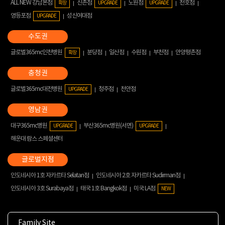
ALL NEW 강남본점
신촌점
노원점
천호점
확장
UPGRADE
UPGRADE
영등포점
성신여대점
UPGRADE
글로벌365mc인천병원
분당점
일산점
수원점
부천점
안양평촌점
확장
글로벌365mc대전병원
청주점
천안점
UPGRADE
대구365mc병원
부산365mc병원(서면)
UPGRADE
UPGRADE
해운대 람스 스페셜센터
인도네시아 1호 자카르타 Selatan점
인도네시아 2호 자카르타 Sudirman점
인도네시아 3호 Surabaya점
태국 1호 Bangkok점
미국 LA점
NEW
Family Site