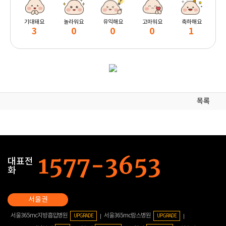
기대돼요
놀라워요
유익해요
고마워요
축하해요
3
0
0
0
1
목록
대표전
화
서울365mc지방흡입병원
서울365mc람스병원
UPGRADE
UPGRADE