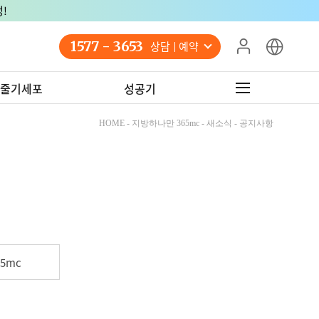
!
1577 - 3653
상담 예약
줄기세포
성공기
HOME - 지방하나만 365mc - 새소식 - 공지사항
5mc