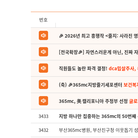
번호
🎉 2026년 최고 흥행작 <줄지: 사라진 
[전국확장🎉] 자연스러운게 아닌, 진짜 자
직원들도 놀란 파격 결정!
dca밉살주사,
(축) 🎉365mc지방줄기세포센터
보건복
365mc, 美 캘리포니아 주정부 선정
글로
3433
지방 하나만 집중하는 365mc의 50번째
3432
부산365mc병원, 부산진구청 이웃돕기 