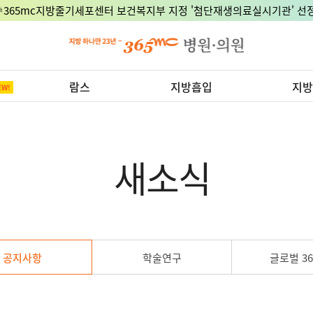
🎉365mc지방줄기세포센터 보건복지부 지정 '첨단재생의료실시기관' 선정
람스
지방흡입
지방
새소식
공지사항
학술연구
글로벌 36