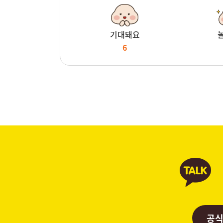
기대돼요
6
공식