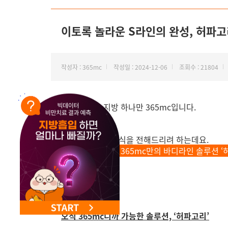
NEW 교대 지방줄기세포센터 오픈
이토록 놀라운 S라인의 완성, 허파고리
작성자 : 365mc
작성일 : 2024-12-06
조회수 : 21804
안녕하세요, 지방 하나만 365mc입니다.
오늘은 특별한 소식을 전해드리려 하는데요.
바로
세상에 없던 365mc만의 바디라인 솔루션 ‘
오직 365mc니까 가능한 솔루션, ‘허파고리’