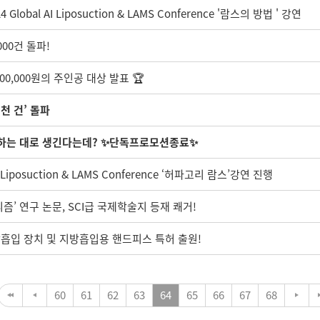
obal AI Liposuction & LAMS Conference '람스의 방법 ' 강연
000건 돌파!
00,000원의 주인공 대상 발표 🏆
천 건’ 돌파
원하는 대로 생긴다는데? ✨단독프로모션종료✨
Liposuction & LAMS Conference ‘허파고리 람스’강연 진행
즘’ 연구 논문, SCI급 국제학술지 등재 쾌거!
방흡입 장치 및 지방흡입용 핸드피스 특허 출원!
60
61
62
63
64
65
66
67
68