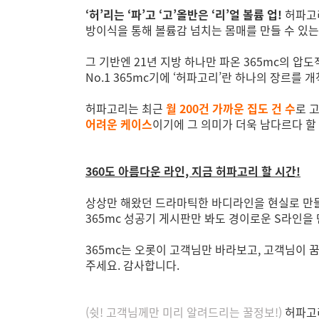
‘허’리는 ‘파’고 ‘고’올반은 ‘리’얼 볼륨 업!
허파고리
방이식을 통해 볼륨감 넘치는 몸매를 만들 수 있
그 기반엔 21년 지방 하나만 파온 365mc의 압
No.1 365mc기에 ‘허파고리’란 하나의 장르를 개
허파고리는 최근
월 200건 가까운 집도 건 수
로 
어려운 케이스
이기에 그 의미가 더욱 남다르다 할
360도 아름다운 라인, 지금 허파고리 할 시간!
상상만 해왔던 드라마틱한 바디라인을 현실로 만들 수
365mc 성공기 게시판만 봐도 경이로운 S라인을
365mc는 오롯이 고객님만 바라보고, 고객님이 꿈
주세요. 감사합니다.
(쉿! 고객님께만 미리 알려드리는 꿀정보!)
허파고리