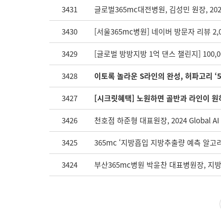
3431
글로벌365mc대전병원, 김성민 원장, 2024 Gl
3430
[서울365mc병원] 네이버 방문자 리뷰 2,
3429
[글로벌 방방지방 1억 댄스 챌린지] 100,0
3428
이토록 놀라운 S라인의 완성, 허파고리 ‘5
3427
[시크릿혜택] 노원하면 골반과 라인이 
3426
천호점 하준형 대표원장, 2024 Global AI 
3425
365mc ‘지방흡입 지방추출량 예측 알고리
3424
부산365mc병원 박윤찬 대표병원장, 지