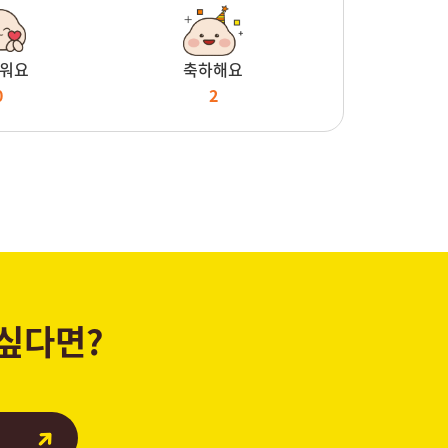
워요
축하해요
0
2
 싶다면?