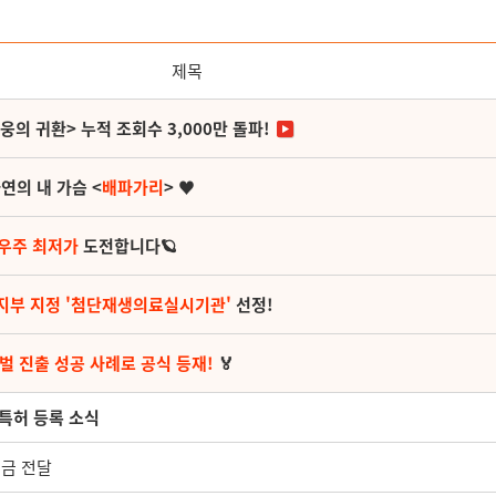
제목
영웅의 귀환> 누적 조회수 3,000만 돌파!
연의 내 가슴 <
배파가리
> ♥
 우주 최저가
도전합니다🪐
지부 지정 '첨단재생의료실시기관'
선정!
벌 진출 성공 사례로 공식 등재!
🏅
 특허 등록 소식
성금 전달