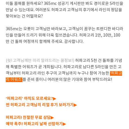
이돌 몸매를 원하세요? 365mc 성공기 게시판만 봐도 경이로운 S라인을
만날 수 있는데요. 여러분도 허파고리 고객님의 후기에서 라인의 정답을
찾아보는 건 어떨까요?
365mc는 오롯이 고객님만 바라보고, 고객님이 꿈꾸는 트렌디한 바디라
인을 만들어 드리기 위해 더욱 힘쓰겠습니다. 허파고리 1만, 10만, 100
만 건 돌파 여정까지 함께해 주세요. 감사합니다.
(쉿! 고객님께만 미리 알려드리는 꿀정보!)
허파고리 5천 건 돌파를 기념
해 특별한 어워즈가 곧 개최됩니다. 허파고리로 남다른 S라인을 만든 고
객님부터 허파고리 라인 추구미 고객님까지 누구나 참여 가능한
‘허파고
리 어워즈’
를 준비 중이니 여러분의 많은 기대와 참여 부탁드려요!
‘허파고리’ 아직도 모르세요?▶
찐 허파고리 고객님의 리얼 후기 보러가기▶
허파고리! 친절한 무료 상담▶
예약 폭주! 허파고리 날짜 선점하기▶