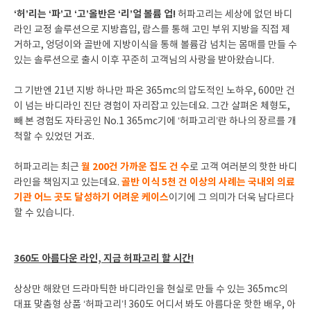
‘허’리는 ‘파’고 ‘고’올반은 ‘리’얼 볼륨 업!
허파고리는 세상에 없던 바디
라인 교정 솔루션으로 지방흡입, 람스를 통해 고민 부위 지방을 직접 제
거하고, 엉덩이와 골반에 지방이식을 통해 볼륨감 넘치는 몸매를 만들 수
있는 솔루션으로 출시 이후 꾸준히 고객님의 사랑을 받아왔습니다.
그 기반엔 21년 지방 하나만 파온 365mc의 압도적인 노하우, 600만 건
이 넘는 바디라인 진단 경험이 자리잡고 있는데요. 그간 살펴온 체형도,
빼 본 경험도 자타공인 No.1 365mc기에 ‘허파고리’란 하나의 장르를 개
척할 수 있었던 거죠.
월 200건 가까운 집도 건 수
허파고리는 최근
로 고객 여러분의 핫한 바디
골반 이식 5천 건 이상의 사례는 국내외 의료
라인을 책임지고 있는데요.
기관 어느 곳도 달성하기 어려운 케이스
이기에 그 의미가 더욱 남다르다
할 수 있습니다.
360도 아름다운 라인, 지금 허파고리 할 시간!
상상만 해왔던 드라마틱한 바디라인을 현실로 만들 수 있는 365mc의
대표 맞춤형 상품 ‘허파고리’! 360도 어디서 봐도 아름다운 핫한 배우, 아