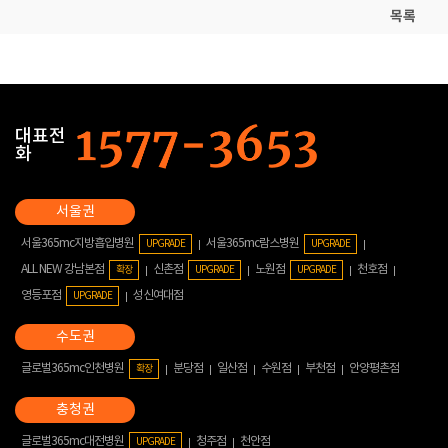
목록
대표전
화
서울365mc지방흡입병원
서울365mc람스병원
UPGRADE
UPGRADE
ALL NEW 강남본점
신촌점
노원점
천호점
확장
UPGRADE
UPGRADE
영등포점
성신여대점
UPGRADE
글로벌365mc인천병원
분당점
일산점
수원점
부천점
안양평촌점
확장
글로벌365mc대전병원
청주점
천안점
UPGRADE