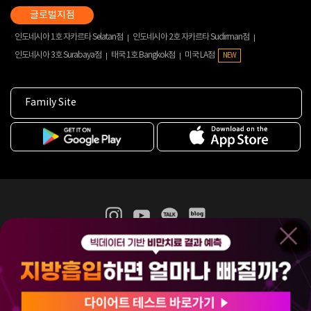
인도네시아 1호 자카르타 Selatan점
인도네시아 2호 자카르타 Sudirman점
인도네시아 3호 Surabaya점
태국 1호 Bangkok점
미국 LA점
NEW
Family Site
365mc 병·의원 이용약관
홈페이지 이용약관
개인정보처리방침
비급여진료수가
증명서발급
인재채용
(주)365mcㅣ서울특별시 서초구 서초대로52길 7, 3~4층(서초동, 제일빌딩)
120-87-04354ㅣ김남철