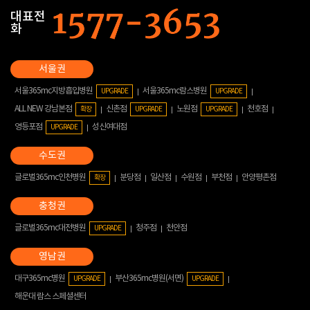
대표전
화
서울365mc지방흡입병원
서울365mc람스병원
UPGRADE
UPGRADE
ALL NEW 강남본점
신촌점
노원점
천호점
확장
UPGRADE
UPGRADE
영등포점
성신여대점
UPGRADE
글로벌365mc인천병원
분당점
일산점
수원점
부천점
안양평촌점
확장
글로벌365mc대전병원
청주점
천안점
UPGRADE
대구365mc병원
부산365mc병원(서면)
UPGRADE
UPGRADE
해운대 람스 스페셜센터