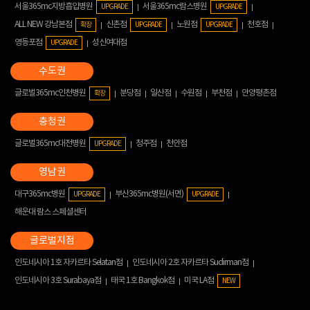
서울365mc지방흡입병원
서울365mc람스병원
UPGRADE
UPGRADE
ALL NEW 강남본점
신촌점
노원점
천호점
확장
UPGRADE
UPGRADE
영등포점
성신여대점
UPGRADE
글로벌365mc인천병원
분당점
일산점
수원점
부천점
안양평촌점
확장
글로벌365mc대전병원
청주점
천안점
UPGRADE
대구365mc병원
부산365mc병원(서면)
UPGRADE
UPGRADE
해운대 람스 스페셜센터
인도네시아 1호 자카르타 Selatan점
인도네시아 2호 자카르타 Sudirman점
인도네시아 3호 Surabaya점
태국 1호 Bangkok점
미국 LA점
NEW