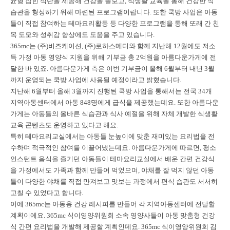
균형 잡힌 식단을 제공해 건강을 돌보고, 식생활 교육을 통해 건강한 식
습관을 형성하기 위해 마련된 프로그램이랍니다. 또한 쿡방 사업은 아동
들이 직접 참여하는 테마요리활동 등 다양한 프로그램을 통해 또래 간 친
목 도모와 성취감 향상에도 도움을 주고 있습니다.
365mc는 (주)비즈케이션, (주)로하스메디와 함께 지난해 12월에도 저소
득 가정 아동 영양식 지원을 위해 기부금 총 2억원을 아름다운가게에 전
달한 바 있죠. 아름다운가게 측은 이번 기부금이 올해 6월부터 내년 3월
까지 운영되는 쿡방 사업에 사용될 예정이라고 밝혔습니다.
지난해 6월부터 올해 3월까지 진행된 쿡방 사업을 통해서는 전국 34개
지역아동센터에서 아동 848명에게 급식을 제공했는데요. 또한 아름다운
가게는 아동들의 올바른 식습관과 식사 예절을 위해 자체 개발한 식생활
교육 콘텐츠도 운영하고 있다고 해요.
특히 테마요리교실에서는 아동들 눈높이에 맞춘 재미있는 요리법을 전
수하며 적극적인 참여를 이끌어냈는데요. 아름다운가게에 따르면, 평소
인스턴트 음식을 즐기던 아동들이 테마요리교실에서 배운 간편 건강식
을 가정에서도 가족과 함께 만들어 먹었으며, 야채를 잘 먹지 않던 아동
들이 다양한 야채를 직접 만져보고 맛보는 과정에서 편식 습관도 서서히
고칠 수 있었다고 합니다.
이에 365mc는 아동용 건강 레시피를 만들어 각 지역아동센터에 전달할
계획이에요. 365mc 식이영양위원회 소속 영양사들이 아동 맞춤형 건강
식 간편 요리법을 개발해 제공할 계획인데요. 365mc 식이영양위원회 김