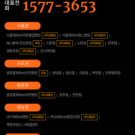
대표전
화
서울365mc지방흡입병원
서울365mc람스병원
UPGRADE
UPGRADE
ALL NEW 강남본점
신촌점
노원점
천호점
확장
UPGRADE
UPGRADE
영등포점
성신여대점
UPGRADE
글로벌365mc인천병원
분당점
일산점
수원점
부천점
안양평촌점
확장
글로벌365mc대전병원
청주점
천안점
UPGRADE
대구365mc병원
부산365mc병원(서면)
UPGRADE
UPGRADE
해운대 람스 스페셜센터