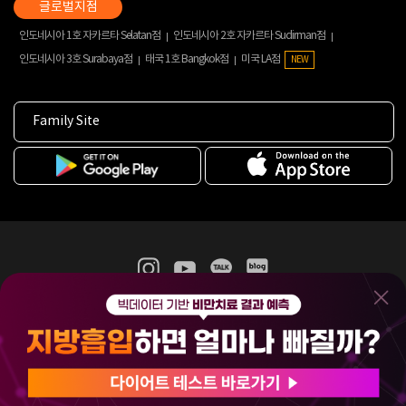
인도네시아 1호 자카르타 Selatan점
인도네시아 2호 자카르타 Sudirman점
인도네시아 3호 Surabaya점
태국 1호 Bangkok점
미국 LA점
NEW
Family Site
365mc 병·의원 이용약관
홈페이지 이용약관
개인정보처리방침
비급여진료수가
증명서발급
인재채용
(주)365mcㅣ서울특별시 서초구 서초대로52길 7, 3~4층(서초동, 제일빌딩)
120-87-04354ㅣ김남철
COPYRIGHT(C) 2025 365mc. ALL RIGHTS RESERVED.