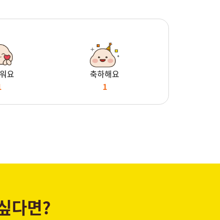
워요
축하해요
1
1
 싶다면?