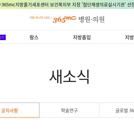
🎉365mc지방줄기세포센터 보건복지부 지정 '첨단재생의료실시기관' 선정
람스
지방흡입
지방
새소식
공지사항
학술연구
글로벌 36