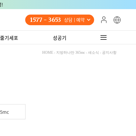
!
1577 - 3653
상담 예약
줄기세포
성공기
HOME - 지방하나만 365mc - 새소식 - 공지사항
5mc