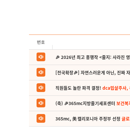
번호
🎉 2026년 최고 흥행작 <줄지: 사라진 
[전국확장🎉] 자연스러운게 아닌, 진짜 자
직원들도 놀란 파격 결정!
dca밉살주사,
(축) 🎉365mc지방줄기세포센터
보건복
365mc, 美 캘리포니아 주정부 선정
글로