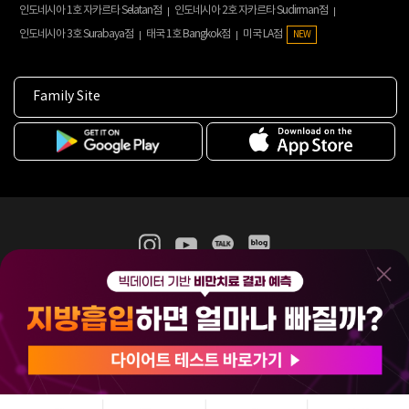
인도네시아 1호 자카르타 Selatan점
인도네시아 2호 자카르타 Sudirman점
인도네시아 3호 Surabaya점
태국 1호 Bangkok점
미국 LA점
NEW
Family Site
365mc 병·의원 이용약관
홈페이지 이용약관
개인정보처리방침
비급여진료수가
증명서발급
인재채용
(주)365mcㅣ서울특별시 서초구 서초대로52길 7, 3~4층(서초동, 제일빌딩)
120-87-04354ㅣ김남철
COPYRIGHT(C) 2025 365mc. ALL RIGHTS RESERVED.