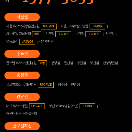
화
서울365mc지방흡입병원
서울365mc람스병원
UPGRADE
UPGRADE
ALL NEW 강남본점
신촌점
노원점
천호점
확장
UPGRADE
UPGRADE
영등포점
성신여대점
UPGRADE
글로벌365mc인천병원
분당점
일산점
수원점
부천점
안양평촌점
확장
글로벌365mc대전병원
청주점
천안점
UPGRADE
대구365mc병원
부산365mc병원(서면)
UPGRADE
UPGRADE
해운대 람스 스페셜센터