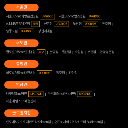
서울365mc지방흡입병원
서울365mc람스병원
UPGRADE
UPGRADE
ALL NEW 강남본점
신촌점
노원점
천호점
확장
UPGRADE
UPGRADE
영등포점
성신여대점
UPGRADE
글로벌365mc인천병원
분당점
일산점
수원점
부천점
안양평촌점
확장
글로벌365mc대전병원
청주점
천안점
UPGRADE
대구365mc병원
부산365mc병원(서면)
UPGRADE
UPGRADE
해운대 람스 스페셜센터
인도네시아 1호 자카르타 Selatan점
인도네시아 2호 자카르타 Sudirman점