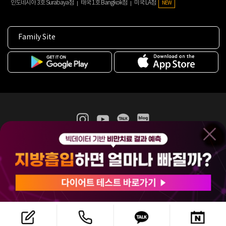
인도네시아 3호 Surabaya점
태국 1호 Bangkok점
미국 LA점
NEW
Family Site
365mc 병·의원 이용약관
홈페이지 이용약관
개인정보처리방침
비급여진료수가
증명서발급
인재채용
(주)365mcㅣ서울특별시 서초구 서초대로52길 7, 3~4층(서초동, 제일빌딩)
120-87-04354ㅣ김남철
COPYRIGHT(C) 2025 365mc. ALL RIGHTS RESERVED.