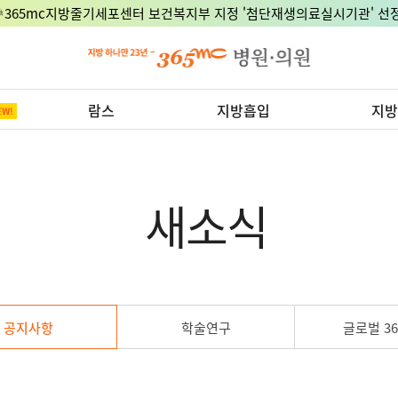
🎉365mc지방줄기세포센터 보건복지부 지정 '첨단재생의료실시기관' 선정
람스
지방흡입
지방
새소식
공지사항
학술연구
글로벌 36