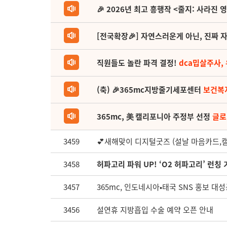
🎉 2026년 최고 흥행작 <줄지: 사라진 
[전국확장🎉] 자연스러운게 아닌, 진짜 자
직원들도 놀란 파격 결정!
dca밉살주사,
(축) 🎉365mc지방줄기세포센터
보건복
365mc, 美 캘리포니아 주정부 선정
글로
3459
💕새해맞이 디지털굿즈 (설날 마음카드,캘
3458
허파고리 파워 UP! ‘O2 허파고리’ 런칭 기
3457
365mc, 인도네시아•태국 SNS 홍보 대
3456
설연휴 지방흡입 수술 예약 오픈 안내