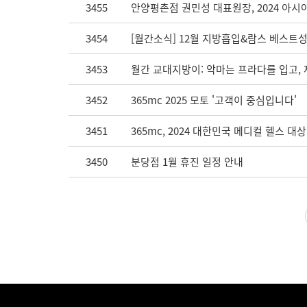
3455
안양평촌점 권민성 대표원장, 2024 아
3454
[월간소식] 12월 지방흡입&람스 베스트성
3453
월간 교대지방이: 악마는 프라다를 입고, 
3452
365mc 2025 모토 '고객이 중심입니다'
3451
365mc, 2024 대한민국 메디컬 헬스 대
3450
분당점 1월 휴진 일정 안내