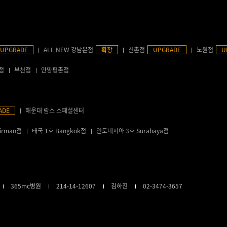
UPGRADE
ALL NEW 강남본점
확장
신촌점
UPGRADE
노원점
U
점
부천점
안양평촌점
ADE
해운대 람스 스페셜센터
irman점
태국 1호 Bangkok점
인도네시아 3호 Surabaya점
365mc병원
214-14-12607
김하진
02-3474-3657