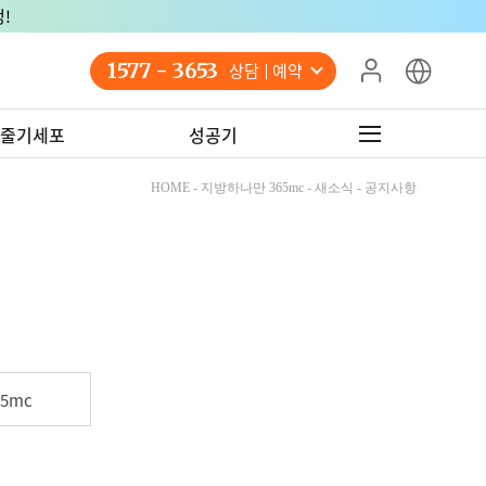
!
1577 - 3653
상담 예약
줄기세포
성공기
HOME - 지방하나만 365mc - 새소식 - 공지사항
5mc