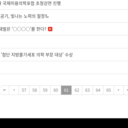
시아 국제미용의학포럼 초청강연 진행
공기, 빛나는 노력의 절정🦾
재벌은 ‘○○○○’를 한다?
상 '첨단 지방줄기세포 의학 부문 대상' 수상
57
58
59
60
61
62
63
64
65