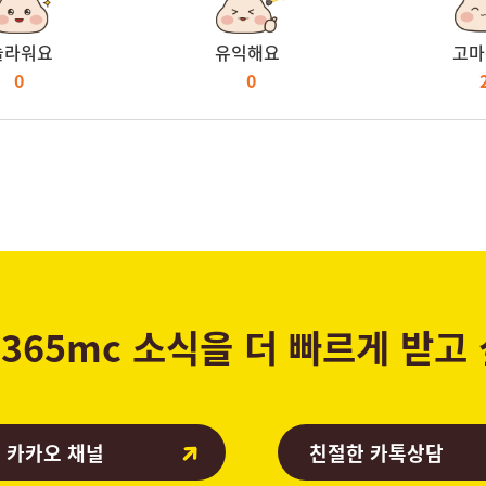
놀라워요
유익해요
고마
0
0
365mc 소식을 더 빠르게 받고
 카카오 채널
친절한 카톡상담