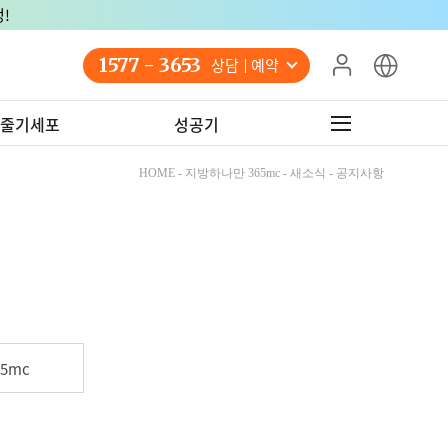
!
1577 - 3653
상담 예약
줄기세포
성공기
HOME - 지방하나만 365mc - 새소식 - 공지사항
5mc