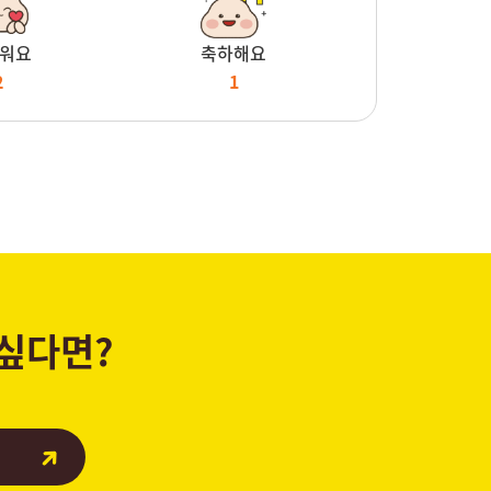
워요
축하해요
2
1
 싶다면?