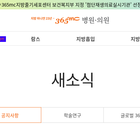
🎉365mc지방줄기세포센터 보건복지부 지정 '첨단재생의료실시기관' 선정
람스
지방흡입
지방
새소식
공지사항
학술연구
글로벌 36