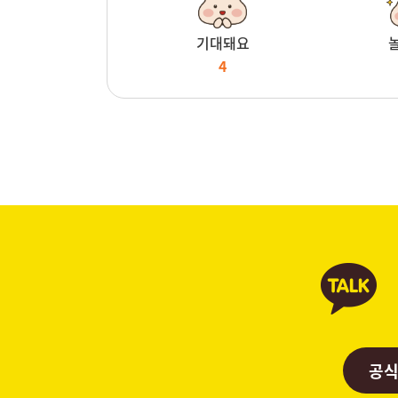
기대돼요
4
공식