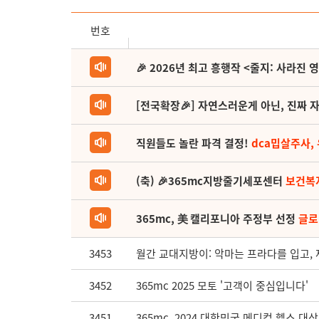
번호
🎉 2026년 최고 흥행작 <줄지: 사라진 
[전국확장🎉] 자연스러운게 아닌, 진짜 자
직원들도 놀란 파격 결정!
dca밉살주사,
(축) 🎉365mc지방줄기세포센터
보건복
365mc, 美 캘리포니아 주정부 선정
글로
3453
월간 교대지방이: 악마는 프라다를 입고, 
3452
365mc 2025 모토 '고객이 중심입니다'
3451
365mc, 2024 대한민국 메디컬 헬스 대