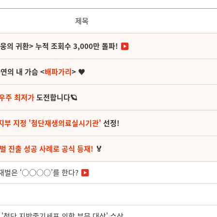
제목
영웅의 귀환> 누적 조회수 3,000만 돌파!
연의 내 가슴 <
배파가리
> ♥
 우주 최저가
도전합니다🪐
지부 지정 '첨단재생의료실시기관'
선정!
벌 진출 성공 사례로 공식 등재!
🏅
재벌은 ‘○○○○’를 한다?
상 '첨단 지방줄기세포 의학 부문 대상' 수상