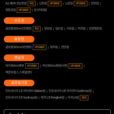
ALL NEW 강남본점
신촌점
노원점
천호점
확장
UPGRADE
UPGRADE
영등포점
성신여대점
UPGRADE
글로벌365mc인천병원
분당점
일산점
수원점
부천점
안양평촌점
확장
글로벌365mc대전병원
청주점
천안점
UPGRADE
대구365mc병원
부산365mc병원(서면)
UPGRADE
UPGRADE
해운대 람스 스페셜센터
인도네시아 1호 자카르타 Selatan점
인도네시아 2호 자카르타 Sudirman점
인도네시아 3호 Surabaya점
태국 1호 Bangkok점
미국 LA점
NEW