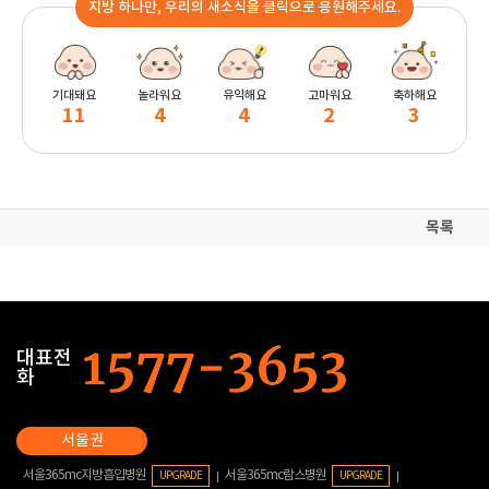
지방 하나만, 우리의 새소식을 클릭으로 응원해주세요.
기대돼요
놀라워요
유익해요
고마워요
축하해요
11
4
4
2
3
목록
대표전
화
서울365mc지방흡입병원
서울365mc람스병원
UPGRADE
UPGRADE