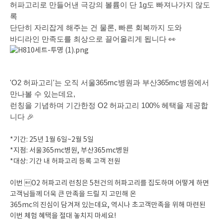
허파고리로 만들어낸 극강의 볼륨이 단 1g도 빠져나가지 않도
록
단단히 자리잡게 해주는 건 물론, 빠른 회복까지 도와
바디라인 만족도를 최상으로 끌어올리게 됩니다
👀
'O2 허파고리'는 오직 서울365mc병원과 부산365mc병원에서
만나볼 수 있는데요,
런칭을 기념하며 기간한정 O2 허파고리 100% 헤택을 제공합
니다
🎉
*기간: 25년 1월 6일~2월 5일
*지점: 서울365mc병원, 부산365mc병원
*대상: 기간 내 허파고리 등록 고객 전원
이번 O2 허파고리 런칭은 5천건의 허파고리를 집도하며 어떻게 하면
고객님들께 더욱 큰 만족을 드릴 지 고민해 온
365mc의 진심이 담겨져 있는데요, 역시나 초고객만족을 위해 마련된
이번 체험 혜택을 절대 놓치지 마세요!