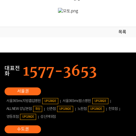
목록
대표전
화
서울365mc지방흡입병원
서울365mc람스병원
UPGRADE
UPGRADE
ALL NEW 강남본점
신촌점
노원점
천호점
확장
UPGRADE
UPGRADE
영등포점
성신여대점
UPGRADE