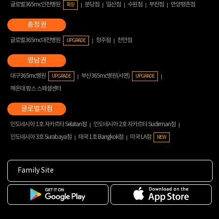
글로벌365mc인천병원
분당점
일산점
수원점
부천점
안양평촌점
확장
글로벌365mc대전병원
청주점
천안점
UPGRADE
대구365mc병원
부산365mc병원(서면)
UPGRADE
UPGRADE
해운대 람스 스페셜센터
인도네시아 1호 자카르타 Selatan점
인도네시아 2호 자카르타 Sudirman점
인도네시아 3호 Surabaya점
태국 1호 Bangkok점
미국 LA점
NEW
Family Site