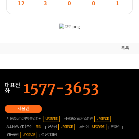
12
3
0
0
1
목록
대표전
화
서울365mc지방흡입병원
서울365mc람스병원
UPGRADE
UPGRADE
ALL NEW 강남본점
신촌점
노원점
천호점
확장
UPGRADE
UPGRADE
영등포점
성신여대점
UPGRADE