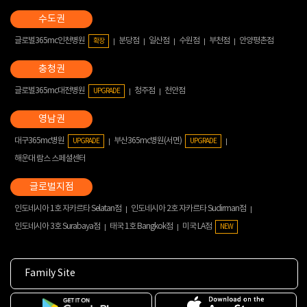
글로벌365mc인천병원
분당점
일산점
수원점
부천점
안양평촌점
확장
글로벌365mc대전병원
청주점
천안점
UPGRADE
대구365mc병원
부산365mc병원(서면)
UPGRADE
UPGRADE
해운대 람스 스페셜센터
인도네시아 1호 자카르타 Selatan점
인도네시아 2호 자카르타 Sudirman점
인도네시아 3호 Surabaya점
태국 1호 Bangkok점
미국 LA점
NEW
Family Site