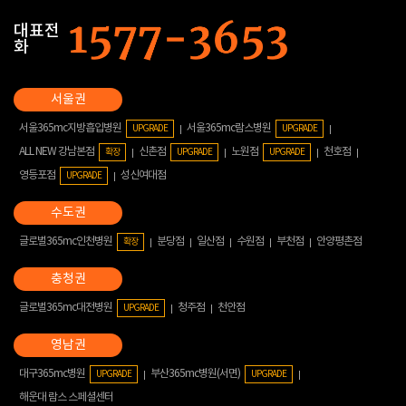
대표전
화
서울365mc지방흡입병원
서울365mc람스병원
UPGRADE
UPGRADE
ALL NEW 강남본점
신촌점
노원점
천호점
확장
UPGRADE
UPGRADE
영등포점
성신여대점
UPGRADE
글로벌365mc인천병원
분당점
일산점
수원점
부천점
안양평촌점
확장
글로벌365mc대전병원
청주점
천안점
UPGRADE
대구365mc병원
부산365mc병원(서면)
UPGRADE
UPGRADE
해운대 람스 스페셜센터