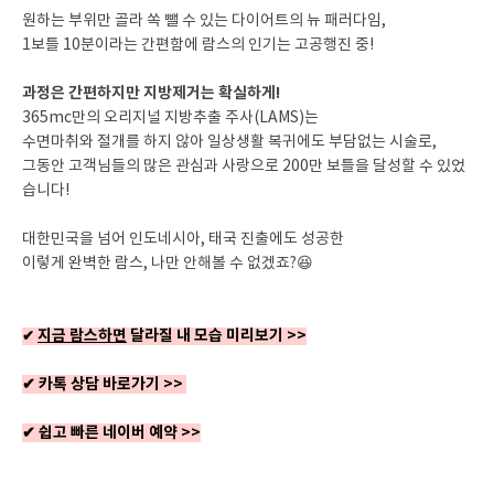
원하는 부위만 골라 쏙 뺄 수 있는 다이어트의 뉴 패러다임,
1보틀 10분이라는 간편함에 람스의 인기는 고공행진 중!
과정은 간편하지만 지방제거는 확실하게!
365mc만의 오리지널 지방추출 주사(LAMS)는
수면마취와 절개를 하지 않아 일상생활 복귀에도 부담없는 시술로,
그동안 고객님들의 많은 관심과 사랑으로 200만 보틀을 달성할 수 있었
습니다!
대한민국을 넘어 인도네시아, 태국 진출에도 성공한
이렇게 완벽한 람스, 나만 안해볼 수 없겠죠?😆
지금 람스하면
달라질 내 모습 미리보기 >>
✔
✔ 카톡 상담 바로가기 >>
✔ 쉽고 빠른 네이버 예약 >>