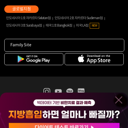
인도네시아 1호 자카르타 Selatan점
인도네시아 2호 자카르타 Sudirman점
인도네시아 3호 Surabaya점
태국 1호 Bangkok점
미국 LA점
NEW
Family Site
365mc 병·의원 이용약관
홈페이지 이용약관
개인정보처리방침
비급여진료수가
증명서발급
인재채용
(주)365mcㅣ서울특별시 서초구 서초대로52길 7, 3~4층(서초동, 제일빌딩)
120-87-04354ㅣ김남철