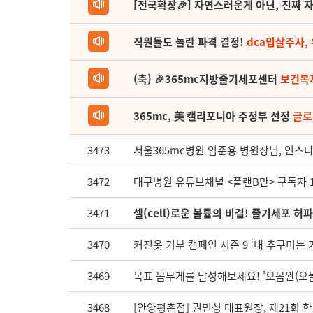
[전국확장🎉] 자연스러운게 아닌, 진짜 자
직원들도 놀란 파격 결정!
dca밉살주사,
(축) 🎉365mc지방줄기세포센터
보건복
365mc, 美 캘리포니아 주정부 선정
글로
3473
서울365mc병원 임준용 병원장님, 인스
3472
대구병원 유튜브채널 <플랜B만> 구독자 1
3471
셀(cell)로운 볼륨의 비결! 줄기세포 
3470
커진옷 기부 캠페인 시즌 9 ‘내 추구미는 
3469
목표 몸무게를 달성해보세요! '오몸완(오늘
3468
[안양평촌점] 권민성 대표원장, 제21회