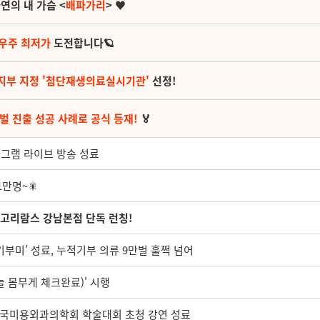
연의 내 가슴 <
배파가리
> ♥
 우주 최저가
도전합니다🪐
지부 지정 '첨단재생의료실시기관'
선정!
벌 진출 성공 사례로 공식 등재!
🏅
타그램 라이브 방송 성료
만명~🎇
허파고리람스 강남본점 단독 런칭!
기부미’ 성료, 누적기부 의류 9만벌 훌쩍 넘어
 몸무게 체크완료)' 시행
 한국미용외과의학회 학술대회 초청 강연 성료