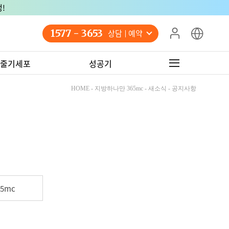
!
1577 - 3653
상담 예약
줄기세포
성공기
HOME - 지방하나만 365mc - 새소식 - 공지사항
5mc