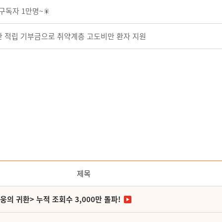
구독자 1만명~🎇
 적립 기부금으로 취약계층 고도비만 환자 지원
제목
영웅의 귀환> 누적 조회수 3,000만 돌파!