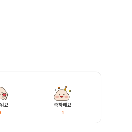
워요
축하해요
0
1