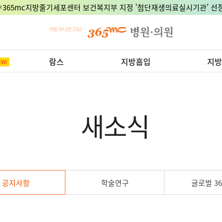
🎉365mc지방줄기세포센터 보건복지부 지정 '첨단재생의료실시기관' 선정
람스
지방흡입
지방
새소식
공지사항
학술연구
글로벌 36