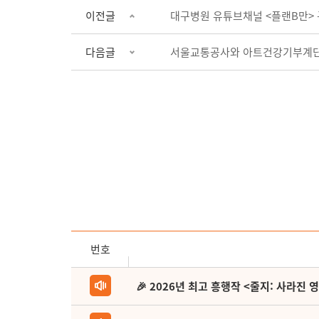
이전글
대구병원 유튜브채널 <플랜B만> 
다음글
서울교통공사와 아트건강기부계단
번호
🎉 2026년 최고 흥행작 <줄지: 사라진 