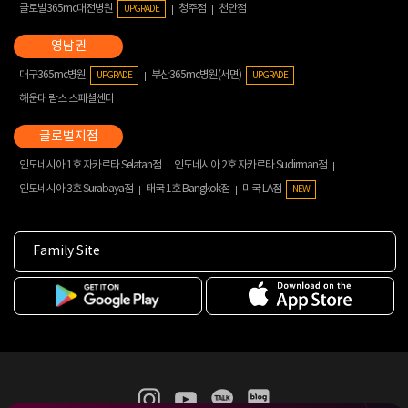
글로벌365mc대전병원
청주점
천안점
UPGRADE
대구365mc병원
부산365mc병원(서면)
UPGRADE
UPGRADE
해운대 람스 스페셜센터
인도네시아 1호 자카르타 Selatan점
인도네시아 2호 자카르타 Sudirman점
인도네시아 3호 Surabaya점
태국 1호 Bangkok점
미국 LA점
NEW
Family Site