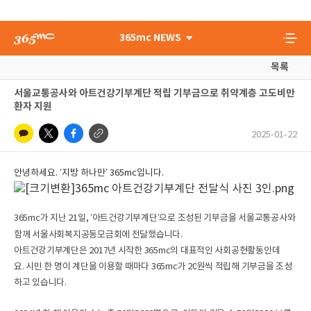
365mc NEWS
목록
서울교통공사와 아트건강기부계단 적립 기부금으로 취약계층 고도비만
환자 지원
2025-01-22
안녕하세요
. ‘
지방 하나만
’ 365mc
입니다
.
365mc
가 지난
21
일
, ‘
아트건강기부계단
’
으로 조성된 기부금을 서울교통공사와
함께 서울사회복지공동모금회에 전달했습니다
.
아트건강기부계단은
2017
년 시작한
365mc
의 대표적인 사회공헌활동인데
요
.
시민 한 명이 계단을 이용할 때마다
365mc
가
20
원씩 적립해 기부금을 조성
하고 있습니다
.