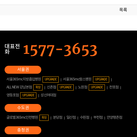
목록
대표전
화
서울365mc지방흡입병원
서울365mc람스병원
UPGRADE
UPGRADE
ALL NEW 강남본점
신촌점
노원점
천호점
확장
UPGRADE
UPGRADE
영등포점
성신여대점
UPGRADE
글로벌365mc인천병원
분당점
일산점
수원점
부천점
안양평촌점
확장