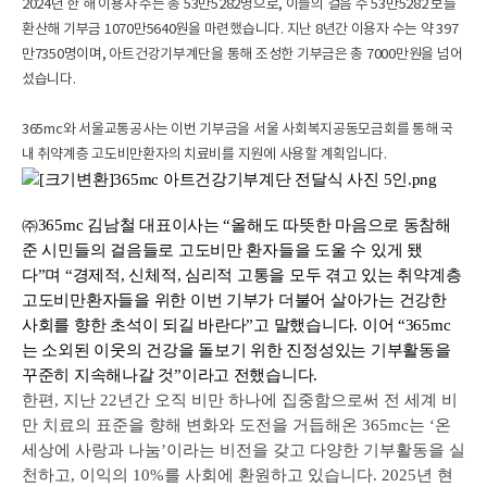
2024
년 한 해 이용자 수는 총
53
만
5282
명으로
,
이들의 걸음 수
53
만
5282
보를
환산해 기부금
1070
만
5640
원을 마련했습니다
.
지난
8
년간 이용자 수는 약
397
만
7350
명이며
,
아트건강기부계단을 통해 조성한 기부금은 총
7000
만원을 넘어
섰습니다
.
365mc
와 서울교통공사는 이번 기부금을 서울 사회복지공동모금회를 통해 국
내 취약계층 고도비만환자의 치료비를 지원에 사용할 계획입니다
.
㈜
365mc
김남철 대표이사는
“
올해도 따뜻한 마음으로 동참해
준 시민들의 걸음들로 고도비만 환자들을 도울 수 있게 됐
다
”
며
“
경제적
,
신체적
,
심리적 고통을 모두 겪고 있는 취약계층
고도비만환자들을 위한 이번 기부가 더불어 살아가는 건강한
사회를 향한 초석이 되길 바란다
”
고 말했습니다
.
이어
“365mc
는 소외된 이웃의 건강을 돌보기 위한 진정성있는 기부활동을
꾸준히 지속해나갈 것
”
이라고 전했습니다
.
한편
,
지난
22
년간 오직 비만 하나에 집중함으로써 전 세계 비
만 치료의 표준을 향해 변화와 도전을 거듭해온
365mc
는
‘
온
세상에 사랑과 나눔
’
이라는 비전을 갖고 다양한 기부활동을 실
천하고
,
이익의
10%
를 사회에 환원하고 있습니다
.
2025
년 현