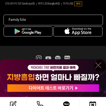
인도네시아 3호 Surabaya점
태국 1호 Bangkok점
미국 LA점
NEW
Family Site
365mc 병·의원 이용약관
홈페이지 이용약관
개인정보처리방침
비급여진료수가
증명서발급
인재채용
(주)365mcㅣ서울특별시 서초구 서초대로52길 7, 3~4층(서초동, 제일빌딩)
120-87-04354ㅣ김남철
COPYRIGHT(C) 2025 365mc. ALL RIGHTS RESERVED.