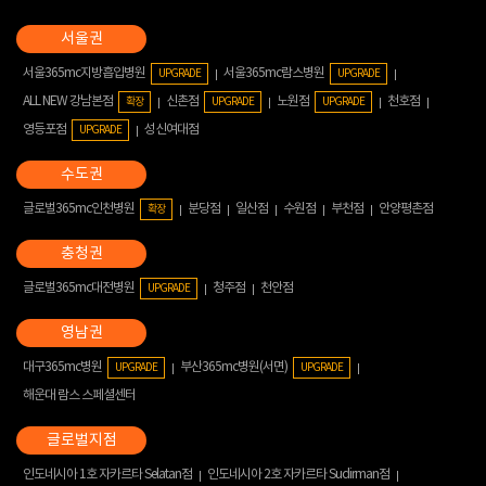
서울365mc지방흡입병원
서울365mc람스병원
UPGRADE
UPGRADE
ALL NEW 강남본점
신촌점
노원점
천호점
확장
UPGRADE
UPGRADE
영등포점
성신여대점
UPGRADE
글로벌365mc인천병원
분당점
일산점
수원점
부천점
안양평촌점
확장
글로벌365mc대전병원
청주점
천안점
UPGRADE
대구365mc병원
부산365mc병원(서면)
UPGRADE
UPGRADE
해운대 람스 스페셜센터
인도네시아 1호 자카르타 Selatan점
인도네시아 2호 자카르타 Sudirman점