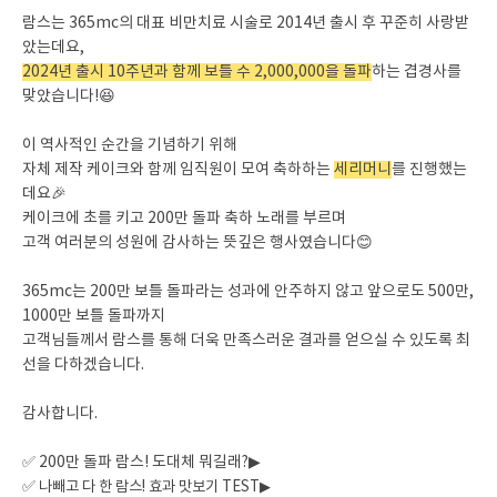
람스는 365mc의 대표 비만치료 시술로 2014년 출시 후 꾸준히 사랑받
았는데요,
2024년 출시 10주년과 함께 보틀 수 2,000,000을 돌파
하는 겹경사를
맞았습니다!😆
이 역사적인 순간을 기념하기 위해
자체 제작 케이크와 함께 임직원이 모여 축하하는
세리머니
를 진행했는
데요🎉
케이크에 초를 키고 200만 돌파 축하 노래를 부르며
고객 여러분의 성원에 감사하는 뜻깊은 행사였습니다😊
365mc는 200만 보틀 돌파라는 성과에 안주하지 않고 앞으로도 500만,
1000만 보틀 돌파까지
고객님들께서 람스를 통해 더욱 만족스러운 결과를 얻으실 수 있도록 최
선을 다하겠습니다.
감사합니다.
✅
200만 돌파 람스! 도대체 뭐길래?▶
✅
나빼고 다 한 람스! 효과 맛보기 TEST▶