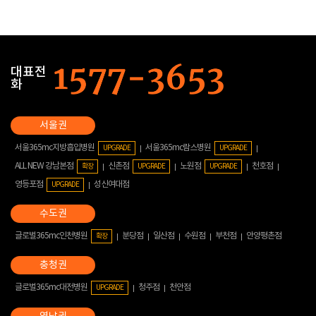
대표전
화
서울365mc지방흡입병원
서울365mc람스병원
UPGRADE
UPGRADE
ALL NEW 강남본점
신촌점
노원점
천호점
확장
UPGRADE
UPGRADE
영등포점
성신여대점
UPGRADE
글로벌365mc인천병원
분당점
일산점
수원점
부천점
안양평촌점
확장
글로벌365mc대전병원
청주점
천안점
UPGRADE