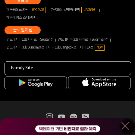
대구365mc병원
부산365mc병원(서면)
UPGRADE
UPGRADE
해운대 람스 스페셜센터
인도네시아 1호 자카르타 Selatan점
인도네시아 2호 자카르타 Sudirman점
인도네시아 3호 Surabaya점
태국 1호 Bangkok점
미국 LA점
NEW
Family Site
365mc 병·의원 이용약관
홈페이지 이용약관