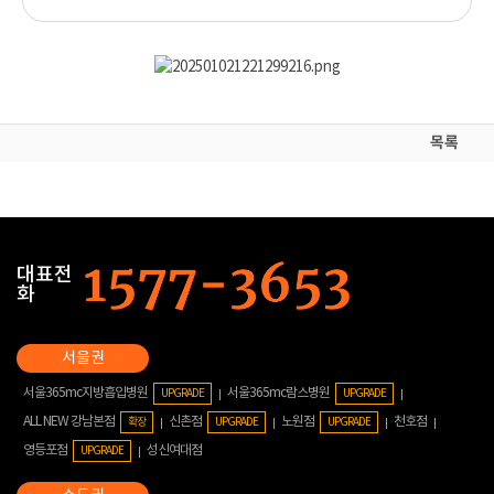
목록
대표전
화
서울365mc지방흡입병원
서울365mc람스병원
UPGRADE
UPGRADE
ALL NEW 강남본점
신촌점
노원점
천호점
확장
UPGRADE
UPGRADE
영등포점
성신여대점
UPGRADE