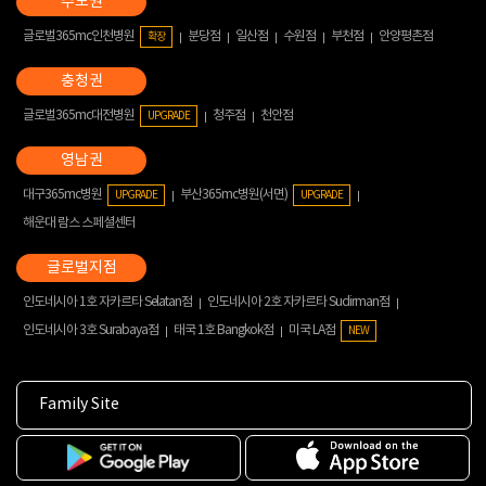
글로벌365mc인천병원
분당점
일산점
수원점
부천점
안양평촌점
확장
글로벌365mc대전병원
청주점
천안점
UPGRADE
대구365mc병원
부산365mc병원(서면)
UPGRADE
UPGRADE
해운대 람스 스페셜센터
인도네시아 1호 자카르타 Selatan점
인도네시아 2호 자카르타 Sudirman점
인도네시아 3호 Surabaya점
태국 1호 Bangkok점
미국 LA점
NEW
Family Site