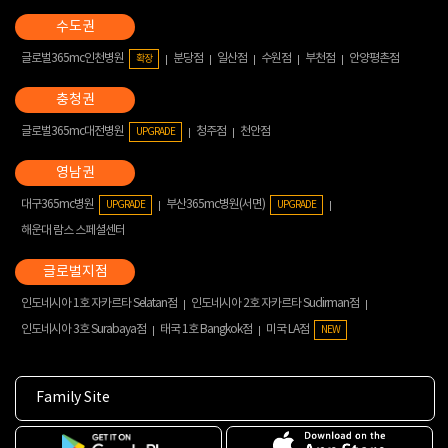
글로벌365mc인천병원
분당점
일산점
수원점
부천점
안양평촌점
확장
글로벌365mc대전병원
청주점
천안점
UPGRADE
대구365mc병원
부산365mc병원(서면)
UPGRADE
UPGRADE
해운대 람스 스페셜센터
인도네시아 1호 자카르타 Selatan점
인도네시아 2호 자카르타 Sudirman점
인도네시아 3호 Surabaya점
태국 1호 Bangkok점
미국 LA점
NEW
Family Site