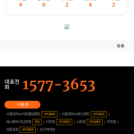
4
0
2
4
2
목록
대표전
화
서울365mc지방흡입병원
서울365mc람스병원
UPGRADE
UPGRADE
ALL NEW 강남본점
신촌점
노원점
천호점
확장
UPGRADE
UPGRADE
영등포점
성신여대점
UPGRADE