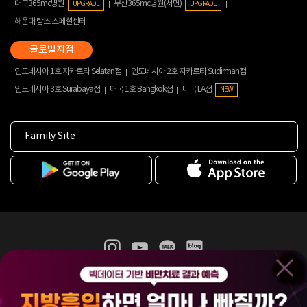
대구365mc병원
부산365mc병원(서면)
UPGRADE
UPGRADE
해운대 람스 스페셜센터
인도네시아 1호 자카르타 Selatan점
인도네시아 2호 자카르타 Sudirman점
인도네시아 3호 Surabaya점
태국 1호 Bangkok점
미국 LA점
NEW
Family Site
365mc 병·의원 이용약관
홈페이지 이용약관
개인정보처리방침
비급여진료수가
증명서발급
인재채용