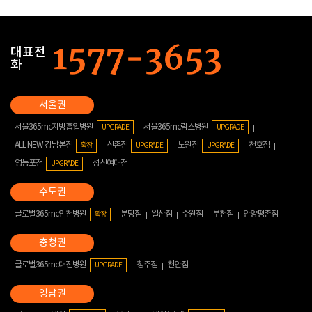
대표전
화
서울365mc지방흡입병원
서울365mc람스병원
UPGRADE
UPGRADE
ALL NEW 강남본점
신촌점
노원점
천호점
확장
UPGRADE
UPGRADE
영등포점
성신여대점
UPGRADE
글로벌365mc인천병원
분당점
일산점
수원점
부천점
안양평촌점
확장
글로벌365mc대전병원
청주점
천안점
UPGRADE