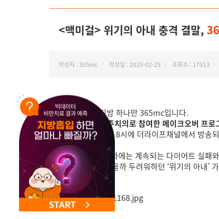
NEW 교대 지방줄기세포센터 오픈
<맥미걸> 위기의 아내 충격 결말,
3
작성자 : 365mc
작성일 : 2025-02-25
조회수 : 17913
안녕하세요, 지방 하나만 365mc입니다.
365mc가 담당주치의로 참여한 메이크오버 프로
매주 금요일 오후 8시에 더라이프채널에서 방송되
지난주 방송된 6화에는 계속되는 다이어트 실패와
남편에게 버림받을까 두려워하던 ‘위기의 아내’ 