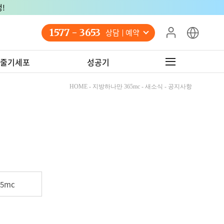
!
1577 - 3653
상담 예약
줄기세포
성공기
HOME - 지방하나만 365mc - 새소식 - 공지사항
5mc