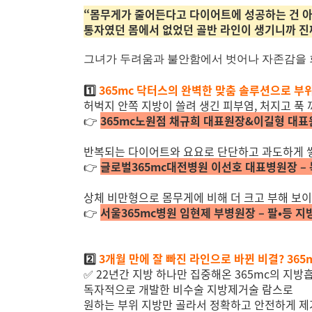
“몸무게가 줄어든다고 다이어트에 성공하는 건 
통자였던 몸에서 없었던 골반 라인이 생기니까 진
그녀가 두려움과 불안함에서 벗어나 자존감을 회
1️⃣
365mc 닥터스의 완벽한 맞춤 솔루션으로 부위
허벅지 안쪽 지방이 쓸려 생긴 피부염, 처지고 푹
👉
365mc노원점 채규희 대표원장&이길형 대표
반복되는 다이어트와 요요로 단단하고 과도하게 쌓
👉
글로벌365mc대전병원 이선호 대표병원장 –
상체 비만형으로 몸무게에 비해 더 크고 부해 보이
👉
서울365mc병원 임현제 부병원장 – 팔•등 
2️⃣
3개월 만에 잘 빠진 라인으로 바뀐 비결? 365
✅
22년간 지방 하나만 집중해온 365mc의 지방
독자적으로 개발한 비수술 지방제거술 람스로
원하는 부위 지방만 골라서 정확하고 안전하게 제