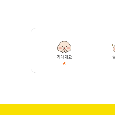
기대돼요
6