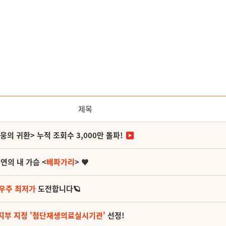
제목
영웅의 귀환> 누적 조회수 3,000만 돌파!
연의 내 가슴 <
배파가리
> ♥
 우주 최저가
도전합니다🪐
지부 지정 '첨단재생의료실시기관'
선정!