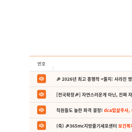
번호
🎉 2026년 최고 흥행작 <줄지: 사라진 
[전국확장🎉] 자연스러운게 아닌, 진짜 자
직원들도 놀란 파격 결정!
dca밉살주사,
(축) 🎉365mc지방줄기세포센터
보건복