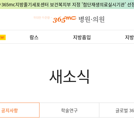
🎉365mc지방줄기세포센터 보건복지부 지정 '첨단재생의료실시기관' 선정
람스
지방흡입
지방
새소식
공지사항
학술연구
글로벌 36