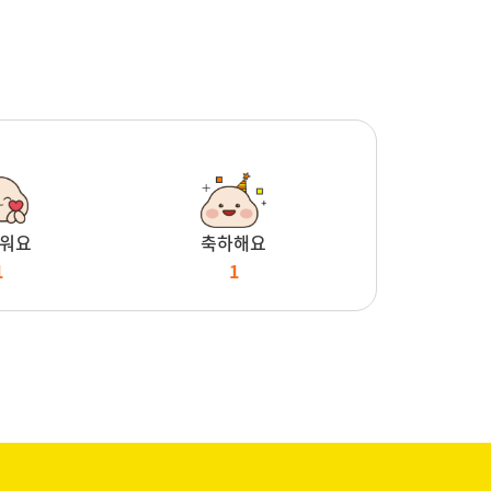
워요
축하해요
1
1