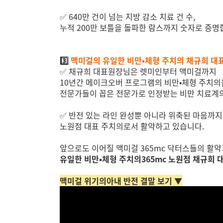
✅
640만 건이 넘는 지방 감소 치료 건 수,
누적 200만 보틀을 돌파한 람스까지 숫자로 증명
3️⃣
맥미걸의 유일한 비만•체형 주치의 채규희 대
✅
채규희 대표원장님은 렛미인부터 맥미걸까지
10년간 메이크오버 프로그램의 비만•체형 주치의
전문가들이 꼽은 전문가로 인정받는 비만 치료계
✅
반전 있는 라인 완성뿐 아니라 위축된 마음까
노원점 대표 주치의로서 활약하고 있습니다.
앞으로도 이어질 맥미걸 365mc 닥터스들의 활약
유일한 비만•체형 주치의365mc 노원점 채규희
맥미걸 위기의아내 반전 결말 보기 ▼