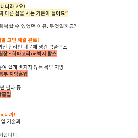
아니더라고요!
짜 다른 삶을 사는 기분이 들어요”
복할 수 있었던 이유, 무엇일까요?
별 고민 해결 완료!
 꺼진 힙라인 때문에 생긴 콤플렉스
원장 - 허파고리•허벅지 람스
여 쉽게 빠지지 않는 복부 지방
 복부 지방흡입
던 팔과 등
지방흡입
mc니까!
흡입 기술과
거합니다.