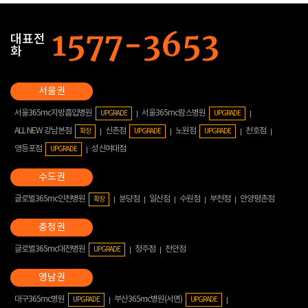
대표전
화
서울365mc지방흡입병원
서울365mc람스병원
UPGRADE
UPGRADE
ALL NEW 강남본점
신촌점
노원점
천호점
확장
UPGRADE
UPGRADE
영등포점
성신여대점
UPGRADE
글로벌365mc인천병원
분당점
일산점
수원점
부천점
안양평촌점
확장
글로벌365mc대전병원
청주점
천안점
UPGRADE
대구365mc병원
부산365mc병원(서면)
UPGRADE
UPGRADE