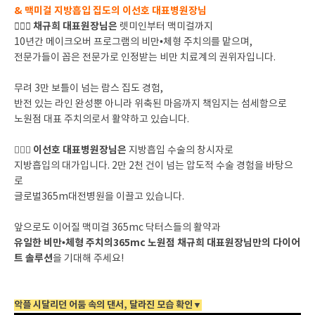
& 맥미걸 지방흡입 집도의 이선호 대표병원장님
채규희 대표원장님은
👩🏻‍⚕️
렛미인부터 맥미걸까지
10년간 메이크오버 프로그램의 비만•체형 주치의를 맡으며,
전문가들이 꼽은 전문가로 인정받는 비만 치료계의 권위자입니다.
무려 3만 보틀이 넘는 람스 집도 경험,
반전 있는 라인 완성뿐 아니라 위축된 마음까지 책임지는 섬세함으로
노원점 대표 주치의로서 활약하고 있습니다.
이선호 대표병원장님은
👨🏻‍⚕️
지방흡입 수술의 창시자로
지방흡입의 대가입니다. 2만 2천 건이 넘는 압도적 수술 경험을 바탕으
로
글로벌365m대전병원을 이끌고 있습니다.
앞으로도 이어질 맥미걸 365mc 닥터스들의 활약과
유일한 비만•체형 주치의365mc 노원점 채규희 대표원장님만의 다이어
트 솔루션
을 기대해 주세요!
악플 시달리던 어둠 속의 댄서, 달라진 모습 확인▼