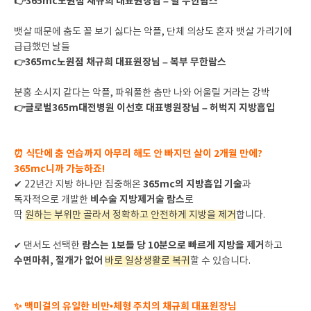
👉365mc노원점 채규희 대표원장님 – 팔 무한람스
뱃살 때문에 춤도 꼴 보기 싫다는 악플, 단체 의상도 혼자 뱃살 가리기에
급급했던 날들
365mc노원점 채규희 대표원장님 – 복부 무한람스
👉
분홍 소시지 같다는 악플, 파워풀한 춤만 나와 어울릴 거라는 강박
글로벌365m대전병원 이선호 대표병원장님 – 허벅지 지방흡입
👉
⏰ 식단에 춤 연습까지 아무리 해도 안 빠지던 살이 2개월 만에?
365mc니까 가능하죠!
365mc의 지방흡입 기술
✔ 22년간 지방 하나만 집중해온
과
비수술 지방제거술 람스
독자적으로 개발한
로
딱
원하는 부위만 골라서 정확하고 안전하게 지방을 제거
합니다.
람스는 1보틀 당 10분으로 빠르게 지방을 제거
✔
댄서도 선택한
하고
수면마취, 절개가 없어
바로 일상생활로 복귀
할 수 있습니다.
✨ 맥미걸의 유일한 비만•체형 주치의 채규희 대표원장님