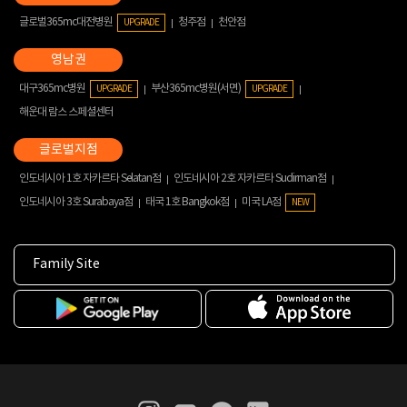
글로벌365mc대전병원
청주점
천안점
UPGRADE
대구365mc병원
부산365mc병원(서면)
UPGRADE
UPGRADE
해운대 람스 스페셜센터
인도네시아 1호 자카르타 Selatan점
인도네시아 2호 자카르타 Sudirman점
인도네시아 3호 Surabaya점
태국 1호 Bangkok점
미국 LA점
NEW
Family Site