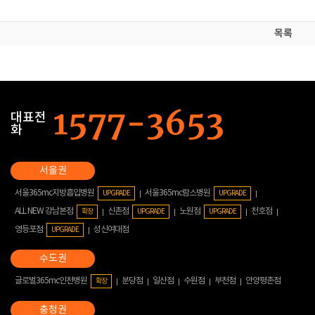
목록
대표전
화
서울365mc지방흡입병원
서울365mc람스병원
UPGRADE
UPGRADE
ALL NEW 강남본점
신촌점
노원점
천호점
확장
UPGRADE
UPGRADE
영등포점
성신여대점
UPGRADE
글로벌365mc인천병원
분당점
일산점
수원점
부천점
안양평촌점
확장