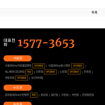
목록
대표전
화
서울365mc지방흡입병원
서울365mc람스병원
UPGRADE
UPGRADE
ALL NEW 강남본점
신촌점
노원점
천호점
확장
UPGRADE
UPGRADE
영등포점
성신여대점
UPGRADE
글로벌365mc인천병원
분당점
일산점
수원점
부천점
안양평촌점
확장