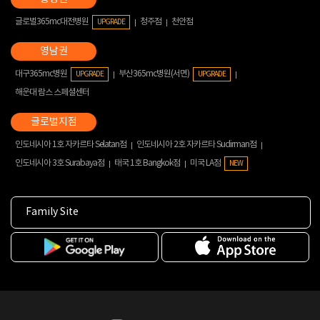
글로벌365mc대전병원
청주점
천안점
UPGRADE
대구365mc병원
부산365mc병원(서면)
UPGRADE
UPGRADE
해운대 람스 스페셜센터
인도네시아 1호 자카르타 Selatan점
인도네시아 2호 자카르타 Sudirman점
인도네시아 3호 Surabaya점
태국 1호 Bangkok점
미국 LA점
NEW
Family Site