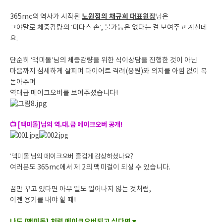
노원점의 채규희 대표원장
365mc의 역사가 시작된
님은
그야말로 체중감량의 ‘미다스 손’, 불가능은 없다는 걸 보여주고 계신데
요.
단순히 ‘맥미돌’님의 체중감량을 위한 식이상담을 진행한 것이 아닌
마음까지 섬세하게 살피며 다이어트 격려(응원)와 의지를 아낌 없이 복
돋아주며
역대급 메이크오버를 보여주셨습니다!
📺 [맥미돌]님의 역.대.급 메이크오버 공개!
‘맥미돌’님의 메이크오버 즐겁게 감상하셨나요?
여러분도 365mc에서 제 2의 맥미걸이 되실 수 있습니다.
꿈만 꾸고 있다면 아무 일도 일어나지 않는 것처럼,
이젠 용기를 내야 할 때!
나도 [맥미돌] 처럼 메이크오버되고 싶다면▼