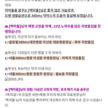
초고도비만의 경우 고혈압, 심부전 등 다양한 질병의 원인이 될 수 있는
데요.
아이돌을 꿈꾸는 [맥미돌]님은 좋지 않은 식습관과
오랜 생활습관으로 365mc 닥터스의 도움이 절실해 보였습니다.
🙏 [맥미돌]님의 체형 교정을 위해, 23년 노하우를 담은 지방흡입을 진
행했습니다.
솔루션1. 곡선의 미가 돋보이는 허리 라인
👉
글로벌365mc대전병원 이선호 대표병원장님 - 복부 지방흡입
솔루션2. 디테일이 다른 명품 ‘1’자 허벅지
👉
서울365mc병원 이성훈 부병원장님 - 허벅지 지방흡입
솔루션3. 독보적인 직각 어깨 라인
👉
서울365mc병원 정원주 원장님 - 팔&등 지방흡입
🙏 [맥미돌]님의 생활/ 식습관 교정과 처방, 효과 베가 시술 솔루션
<맥미걸>의 유일한 비만•체형 주치의 채규희 대표원장님이
‘맥미돌’님의 식습관을 뿌리부터 개선해드리기 위해 두손 걷고 나섰습니
다.