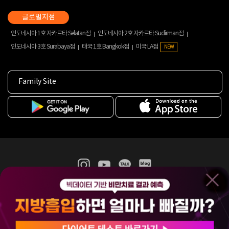
인도네시아 1호 자카르타 Selatan점
인도네시아 2호 자카르타 Sudirman점
인도네시아 3호 Surabaya점
태국 1호 Bangkok점
미국 LA점
NEW
Family Site
365mc 병·의원 이용약관
홈페이지 이용약관
개인정보처리방침
비급여진료수가
증명서발급
인재채용
(주)365mcㅣ서울특별시 서초구 서초대로52길 7, 3~4층(서초동, 제일빌딩)
120-87-04354ㅣ김남철