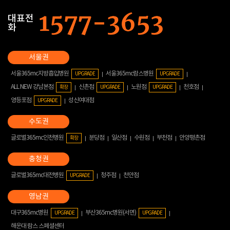
대표전
화
서울365mc지방흡입병원
서울365mc람스병원
UPGRADE
UPGRADE
ALL NEW 강남본점
신촌점
노원점
천호점
확장
UPGRADE
UPGRADE
영등포점
성신여대점
UPGRADE
글로벌365mc인천병원
분당점
일산점
수원점
부천점
안양평촌점
확장
글로벌365mc대전병원
청주점
천안점
UPGRADE
대구365mc병원
부산365mc병원(서면)
UPGRADE
UPGRADE
해운대 람스 스페셜센터