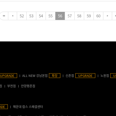
52
53
54
55
56
57
58
59
60
UPGRADE
ALL NEW 강남본점
확장
신촌점
UPGRADE
노원점
U
점
부천점
안양평촌점
ADE
해운대 람스 스페셜센터