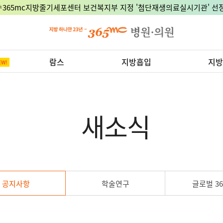
🎉365mc지방줄기세포센터 보건복지부 지정 '첨단재생의료실시기관' 선정
람스
지방흡입
지방
새소식
공지사항
학술연구
글로벌 36