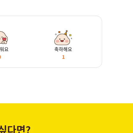
워요
축하해요
0
1
 싶다면?