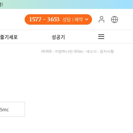
!
1577 - 3653
상담 예약
줄기세포
성공기
HOME - 지방하나만 365mc - 새소식 - 공지사항
5mc