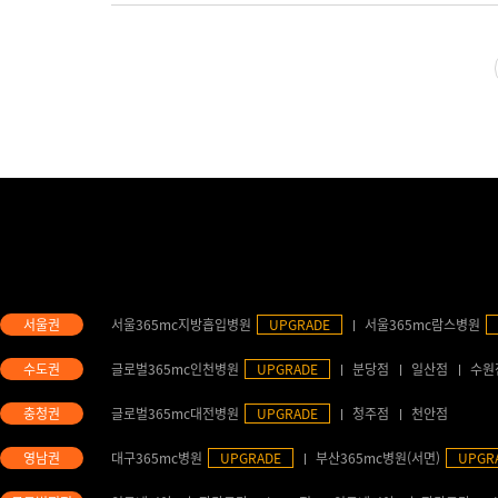
서울365mc지방흡입병원
UPGRADE
서울365mc람스병원
글로벌365mc인천병원
UPGRADE
분당점
일산점
수원
글로벌365mc대전병원
UPGRADE
청주점
천안점
대구365mc병원
UPGRADE
부산365mc병원(서면)
UPGR