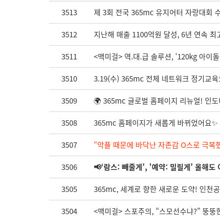
3513
제 3회 전국 365mc 유지어터 자랑대회 
3512
지난해 매출 1100억원 달성, 6년 연속 
3511
<맥미걸> 역.대.급 솔루션, ‘120kg 아이
3510
3.19(수) 365mc 전체 네트워크 정기
3509
🌍 365mc 글로벌 홈페이지 리뉴얼! 인
3508
365mc 홈페이지가 새롭게 바뀌었어요✨
3507
“악플 때문에 바닥난 자존감 O스로 극복
3506
📢‘람스: 빼줄게', '예약: 밀릴게' 올해도
3505
365mc, 세계로 향한 새로운 도약! 인
3504
<맥미걸> 스포주의, “스모선수냐?” 뚱뚱한