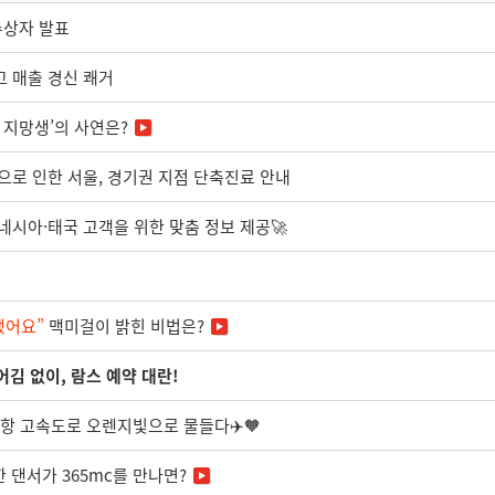
수상자 발표
최고 매출 경신 쾌거
돌 지망생’의 사연은?
교육으로 인한 서울, 경기권 지점 단축진료 안내
도네시아·태국 고객을 위한 맞춤 정보 제공🚀
했어요”
맥미걸이 밝힌 비법은?
 어김 없이, 람스 예약 대란!
천공항 고속도로 오렌지빛으로 물들다✈️🧡
 댄서가 365mc를 만나면?