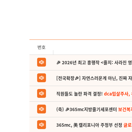
번호
🎉 2026년 최고 흥행작 <줄지: 사라진 
[전국확장🎉] 자연스러운게 아닌, 진짜 자
직원들도 놀란 파격 결정!
dca밉살주사,
(축) 🎉365mc지방줄기세포센터
보건복
365mc, 美 캘리포니아 주정부 선정
글로