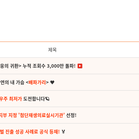
제목
영웅의 귀환> 누적 조회수 3,000만 돌파!
연의 내 가슴 <
배파가리
> ♥
 우주 최저가
도전합니다🪐
지부 지정 '첨단재생의료실시기관'
선정!
벌 진출 성공 사례로 공식 등재!
🏅