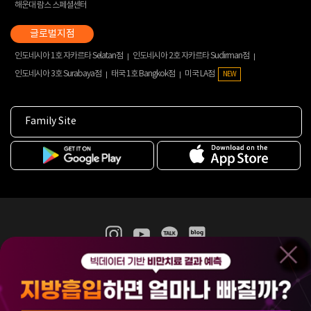
해운대 람스 스페셜센터
인도네시아 1호 자카르타 Selatan점
인도네시아 2호 자카르타 Sudirman점
인도네시아 3호 Surabaya점
태국 1호 Bangkok점
미국 LA점
NEW
Family Site
365mc 병·의원 이용약관
홈페이지 이용약관
개인정보처리방침
비급여진료수가
증명서발급
인재채용
(주)365mcㅣ서울특별시 서초구 서초대로52길 7, 3~4층(서초동, 제일빌딩)