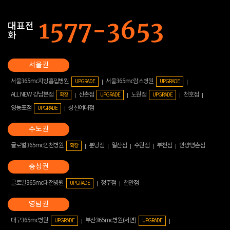
대표전
화
서울365mc지방흡입병원
서울365mc람스병원
UPGRADE
UPGRADE
ALL NEW 강남본점
신촌점
노원점
천호점
확장
UPGRADE
UPGRADE
영등포점
성신여대점
UPGRADE
글로벌365mc인천병원
분당점
일산점
수원점
부천점
안양평촌점
확장
글로벌365mc대전병원
청주점
천안점
UPGRADE
대구365mc병원
부산365mc병원(서면)
UPGRADE
UPGRADE