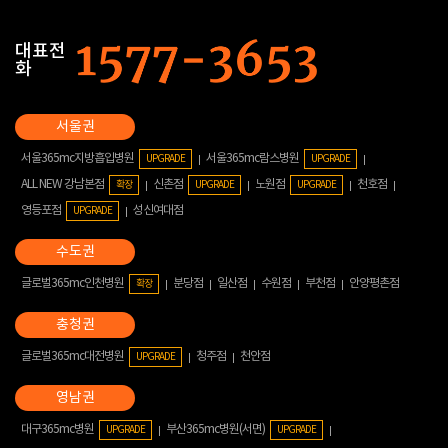
대표전
화
서울365mc지방흡입병원
서울365mc람스병원
UPGRADE
UPGRADE
ALL NEW 강남본점
신촌점
노원점
천호점
확장
UPGRADE
UPGRADE
영등포점
성신여대점
UPGRADE
글로벌365mc인천병원
분당점
일산점
수원점
부천점
안양평촌점
확장
글로벌365mc대전병원
청주점
천안점
UPGRADE
대구365mc병원
부산365mc병원(서면)
UPGRADE
UPGRADE