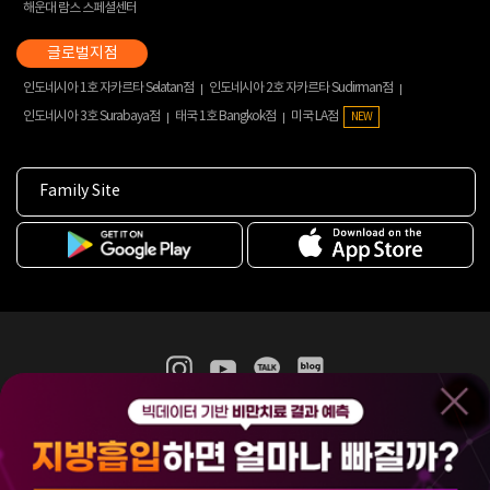
해운대 람스 스페셜센터
인도네시아 1호 자카르타 Selatan점
인도네시아 2호 자카르타 Sudirman점
인도네시아 3호 Surabaya점
태국 1호 Bangkok점
미국 LA점
NEW
Family Site
365mc 병·의원 이용약관
홈페이지 이용약관
개인정보처리방침
비급여진료수가
증명서발급
인재채용
(주)365mcㅣ서울특별시 서초구 서초대로52길 7, 3~4층(서초동, 제일빌딩)