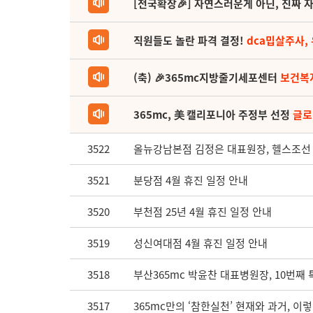
[전국확장🎉] 자연스러운게 아닌, 진짜 자
직원들도 놀란 파격 결정!
dca밉살주사,
(축) 🎉365mc지방줄기세포센터
보건복
365mc, 美 캘리포니아 주정부 선정
글로
3522
올뉴강남본점 김정은 대표원장, 헬스조선 '
3521
분당점 4월 휴진 일정 안내
3520
부천점 25년 4월 휴진 일정 안내
3519
성신여대점 4월 휴진 일정 안내
3518
부산365mc 박윤찬 대표병원장, 10번째
3517
365mc만의 ‘참한실천’ 현재와 과거, 이렇