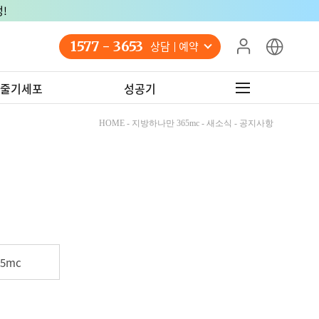
!
1577 - 3653
상담 예약
줄기세포
성공기
HOME - 지방하나만 365mc - 새소식 - 공지사항
5mc