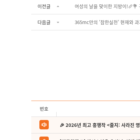
이전글
여성의 날을 맞이한 지방이!🥖💐
다음글
365mc만의 ‘참한실천’ 현재와 과
번호
🎉 2026년 최고 흥행작 <줄지: 사라진 