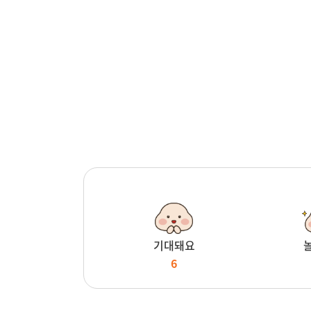
기대돼요
6