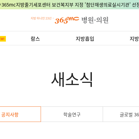
🎉365mc지방줄기세포센터 보건복지부 지정 '첨단재생의료실시기관' 선정
람스
지방흡입
지방
새소식
공지사항
학술연구
글로벌 36