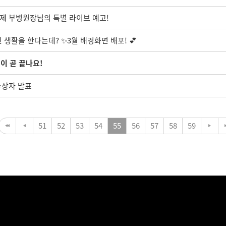
임현제 부병원장님의 특별 라이브 예고!
 생활을 한다는데? ✨3월 배경화면 배포! 💕
벌이 곧 끝나요!
수상자 발표
51
52
53
54
55
56
57
58
59