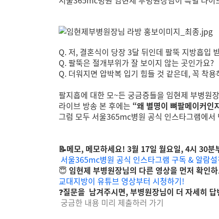
서울365mc병원 임현제 부병원장님이 특별 라이
Q. 저, 결혼식이 당장 3달 뒤인데 팔뚝 지방흡입 
Q. 팔뚝은 절개부위가 잘 보이지 않는 곳인가요?
Q. 더워지면 압박복 입기 힘들 것 같은데, 꼭 착
팔지흡에 대한 모~든 궁금증들을 임현제 부병원장
라이브 방송 본 후에는
“왜 별명이 뼈팔메이커인지
그럼 모두 서울365mc병원 공식 인스타그램에서
📝메모, 메모하세요! 3월 17일 월요일, 4시 30
서울365mc병원 공식 인스타그램 구독 & 알람
😇
임현제 부병원장님의 다른 영상을 먼저 확인하
교대지방이 유튜브 영상부터 시청하기!
❓
질문을 남겨주시면, 부병원장님이 더 자세히 
궁금한 내용 미리 제출하러 가기