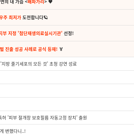
연의 내 가슴 <
배파가리
> ♥
 우주 최저가
도전합니다🪐
지부 지정 '첨단재생의료실시기관'
선정!
벌 진출 성공 사례로 공식 등재!
🏅
지방 줄기세포의 모든 것' 초청 강연 성료
 특허 '피부 절개창 보호필름 자동고정 장치' 출원
게 변했다니..!