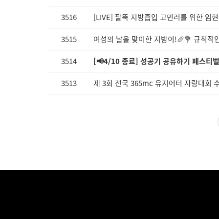
3516
[LIVE] 팔뚝 지방흡입 고민러를 위한 
3515
여성의 날을 맞이한 지방이!🥖💐 규칙적인
3514
[📢4/10 종료] 성공기 공유하기 페스티
3513
제 3회 전국 365mc 유지어터 자랑대회 