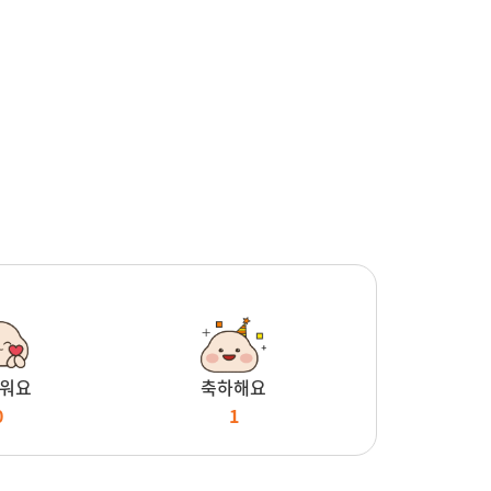
워요
축하해요
0
1