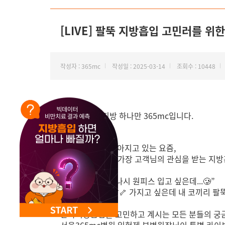
NEW 교대 지방줄기세포센터 오픈
[LIVE] 팔뚝 지방흡입 고민러를 위
작성자 : 365mc
작성일 : 2025-03-14
조회수 : 10448
안녕하세요, 지방 하나만 365mc입니다.
점점 옷차림이 얇아지고 있는 요즘,
365mc병원에서 가장 고객님의 관심을 받는 지
“이번년도엔, 꼭 나시 원피스 입고 싶은데...🥲”
“여리여리한 뼈팔🦴 가지고 싶은데 내 코끼리 팔뚝
팔뚝지방흡입을 고민하고 계시는 모든 분들의 궁