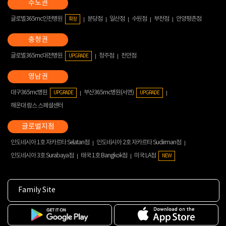
글로벌365mc인천병원
분당점
일산점
수원점
부천점
안양평촌점
확장
글로벌365mc대전병원
청주점
천안점
UPGRADE
대구365mc병원
부산365mc병원(서면)
UPGRADE
UPGRADE
해운대 람스 스페셜센터
인도네시아 1호 자카르타 Selatan점
인도네시아 2호 자카르타 Sudirman점
인도네시아 3호 Surabaya점
태국 1호 Bangkok점
미국 LA점
NEW
Family Site