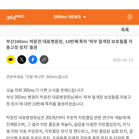
365mc NEWS
목록
부산365mc 박윤찬 대표병원장, 10번째 특허 '피부 절개창 보호필름 자
동고정 장치' 출원
2025-03-19
안녕하세요. '지방 하나만' 365mc입니다.
오늘 저희 365mc가 기쁜 소식을 전해드립니다!
부산 365mc 병원의 박윤찬 대표병원장님께서 ‘피부 절개창 보호필름 자동고
정 장치’에 대한 10번째 특허를 출원하셨습니다.
박윤찬 대표병원장님은 2019년부터 꾸준히 지방흡입 관련 연구와 개발에 매
진해왔으며, 그 결과 지방 흡입용 캐뉼라, 음압을 이용한 지방흡입장치, 이식
용 지방 자동 주입장치, 지방흡입 장치 및 핸드피스, 지방 흡입량 실험 장치, 글
러브형 초음파 프로브 장치, 초음파를 이용한 지방층 측정 장치 등 다양한 특