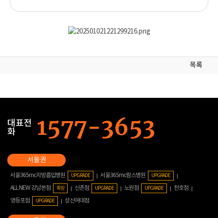
목록
대표전
화
서울365mc지방흡입병원
서울365mc람스병원
UPGRADE
UPGRADE
ALL NEW 강남본점
신촌점
노원점
천호점
확장
UPGRADE
UPGRADE
영등포점
성신여대점
UPGRADE