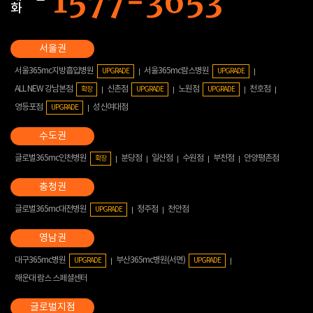
화
서울365mc지방흡입병원
서울365mc람스병원
UPGRADE
UPGRADE
ALL NEW 강남본점
신촌점
노원점
천호점
확장
UPGRADE
UPGRADE
영등포점
성신여대점
UPGRADE
글로벌365mc인천병원
분당점
일산점
수원점
부천점
안양평촌점
확장
글로벌365mc대전병원
청주점
천안점
UPGRADE
대구365mc병원
부산365mc병원(서면)
UPGRADE
UPGRADE
해운대 람스 스페셜센터