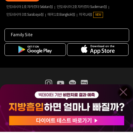
인도네시아 1호 자카르타 Selatan점
인도네시아 2호 자카르타 Sudirman점
인도네시아 3호 Surabaya점
태국 1호 Bangkok점
미국 LA점
NEW
Family Site
365mc 병·의원 이용약관
홈페이지 이용약관
개인정보처리방침
비급여진료수가
증명서발급
인재채용
(주)365mcㅣ서울특별시 서초구 서초대로52길 7, 3~4층(서초동, 제일빌딩)
120-87-04354ㅣ김남철
COPYRIGHT(C) 2025 365mc. ALL RIGHTS RESERVED.