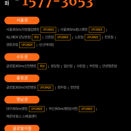
화
서울365mc지방흡입병원
서울365mc람스병원
UPGRADE
UPGRADE
ALL NEW 강남본점
신촌점
노원점
천호점
확장
UPGRADE
UPGRADE
영등포점
성신여대점
UPGRADE
글로벌365mc인천병원
분당점
일산점
수원점
부천점
안양평촌점
확장
글로벌365mc대전병원
청주점
천안점
UPGRADE
대구365mc병원
부산365mc병원(서면)
UPGRADE
UPGRADE
해운대 람스 스페셜센터