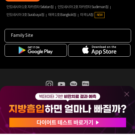
인도네시아 1호 자카르타 Selatan점
인도네시아 2호 자카르타 Sudirman점
인도네시아 3호 Surabaya점
태국 1호 Bangkok점
미국 LA점
NEW
Family Site
365mc 병·의원 이용약관
홈페이지 이용약관
개인정보처리방침
비급여진료수가
증명서발급
인재채용
(주)365mcㅣ서울특별시 서초구 서초대로52길 7, 3~4층(서초동, 제일빌딩)
120-87-04354ㅣ김남철
COPYRIGHT(C) 2025 365mc. ALL RIGHTS RESERVED.